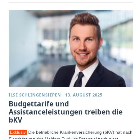
ILSE SCHLINGENSIEPEN
·
13. AUGUST 2025
Budgettarife und
Assistanceleistungen treiben die
bKV
Exklusiv
Die betriebliche Krankenversicherung (bKV) hat nach
Einschätzung des Maklers Funk ihr Potenzial noch nicht