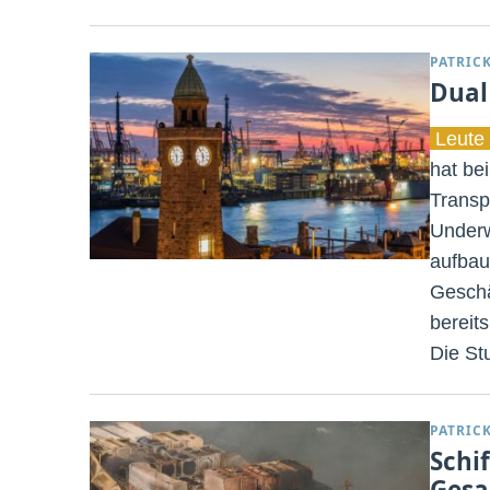
PATRIC
Dual
Leute 
hat be
Transp
Underw
aufbau
Geschä
bereit
Die St
PATRIC
Schif
Ges