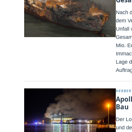
Nach de
dem Ve
Unfall
Gesamt
Mio. E
Immacul
Lage d
Auftra
HERBER
Apol
Bau
Der Lo
und de