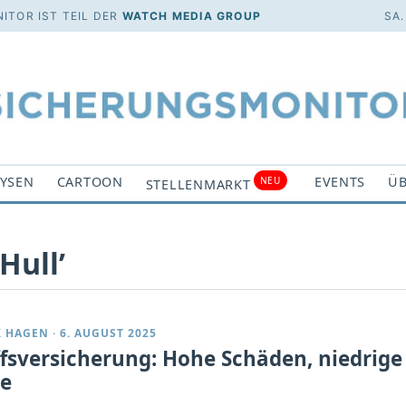
ITOR IST TEIL DER
WATCH MEDIA GROUP
SA.
YSEN
CARTOON
EVENTS
ÜB
NEU
STELLENMARKT
Hull’
K HAGEN
·
6. AUGUST 2025
ffsversicherung: Hohe Schäden, niedrige
se