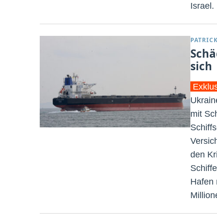
Israel.
PATRIC
Schä
sich
Exklu
Ukraine
mit Sc
Schiffs
Versich
den Kr
Schiff
Hafen 
Millio