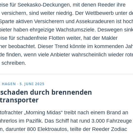
eise für Seekasko-Deckungen, mit denen Reeder ihre
e versichern, sind weiter niedrig. Der Wettbewerb unter d
 Sparte aktiven Versicherern und Assekuradeuren ist hoc
bieter haben ehrgeizige Wachstumsziele. Deswegen sin
ise für schadenfreie Flotten weiter, hat der Makler
her beobachtet. Dieser Trend könnte im kommenden Ja
de finden, wenn viele Anbieter wahrscheinlich wieder rot
 schreiben.
K HAGEN
·
5. JUNI 2025
schaden durch brennenden
transporter
tofrachter „Morning Midas“ treibt nach einem Brand an
ührerlos im Pazifik. Das Schiff hat rund 3.000 Fahrzeuge
n, darunter 800 Elektroautos, teilte der Reeder Zodiac