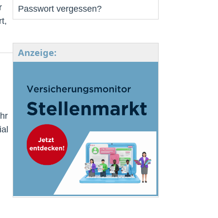
r
Passwort vergessen?
t,
Anzeige:
hr
ial