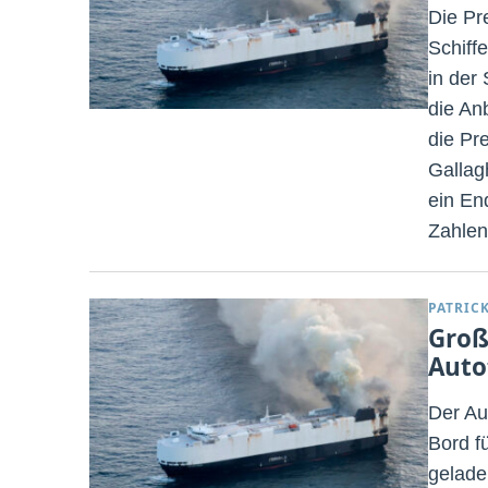
Die Pr
Schiff
in der
die An
die Pre
Gallag
ein En
Zahlen
PATRIC
Groß
Auto
Der Au
Bord f
gelade