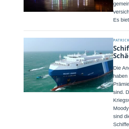
gemein
versic
Es biet
PATRIC
Schi
Schä
Die An
haben 
Prämie
sind. 
Kriegs
Moody’
sind d
Schiff