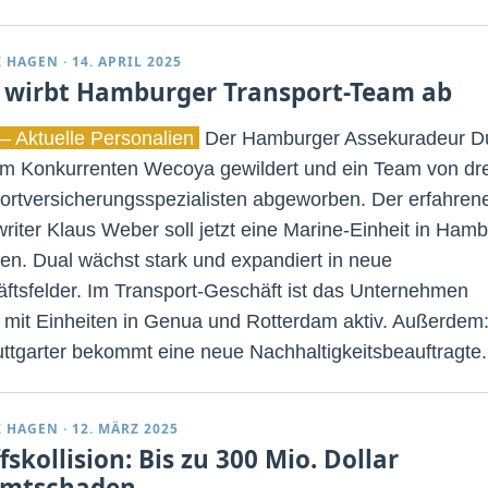
K HAGEN
·
14. APRIL 2025
 wirbt Hamburger Transport-Team ab
– Aktuelle Personalien
Der Hamburger Assekuradeur D
im Konkurrenten Wecoya gewildert und ein Team von dre
ortversicherungsspezialisten abgeworben. Der erfahren
riter Klaus Weber soll jetzt eine Marine-Einheit in Ham
en. Dual wächst stark und expandiert in neue
ftsfelder. Im Transport-Geschäft ist das Unternehmen
s mit Einheiten in Genua und Rotterdam aktiv. Außerdem
uttgarter bekommt eine neue Nachhaltigkeitsbeauftragte.
K HAGEN
·
12. MÄRZ 2025
fskollision: Bis zu 300 Mio. Dollar
amtschaden