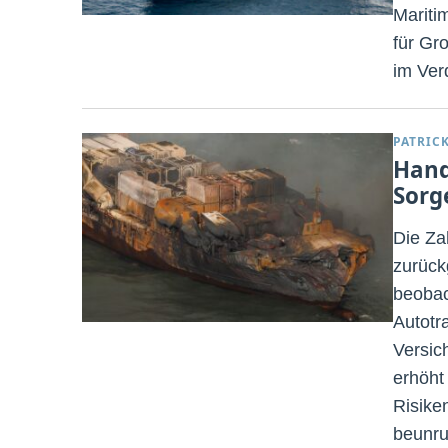
Mariti
für Gr
im Ver
PATRIC
Hand
Sorg
Die Za
zurück
beobac
Autotr
Versich
erhöht
Risike
beunru