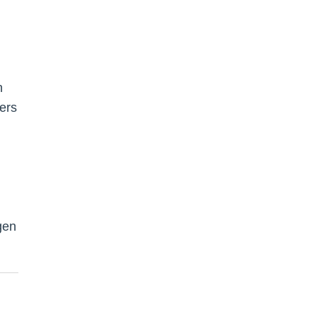
n
ers
gen