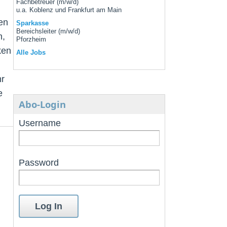
Fachbetreuer (m/w/d)
u.a. Koblenz und Frankfurt am Main
en
Sparkasse
Bereichsleiter (m/w/d)
h,
Pforzheim
ken
Alle Jobs
hr
e
Abo-Login
Username
Password