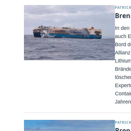
PATRIC
Bren
In den
auch E
Bord d
Allian
Lithiu
Brände
lösche
Expert
Contai
Jahren
PATRIC
Bren