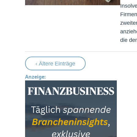
Insolv
Firmen
zweite
anzieh
die de
‹ Ältere Einträge
Anzeige: