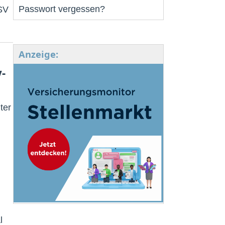
Passwort vergessen?
SV
Anzeige:
-
ter
l