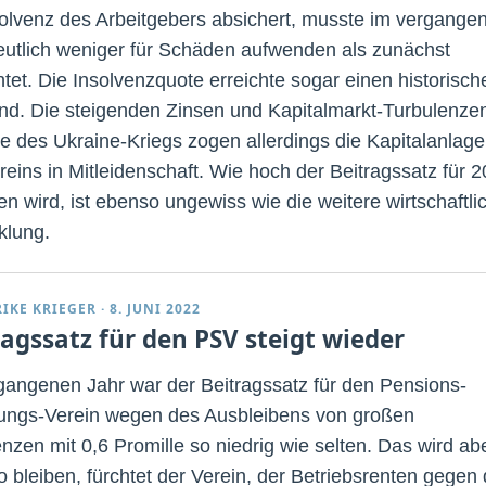
solvenz des Arbeitgebers absichert, musste im vergange
eutlich weniger für Schäden aufwenden als zunächst
htet. Die Insolvenzquote erreichte sogar einen historisch
and. Die steigenden Zinsen und Kapitalmarkt-Turbulenze
e des Ukraine-Kriegs zogen allerdings die Kapitalanlag
reins in Mitleidenschaft. Wie hoch der Beitragssatz für 
en wird, ist ebenso ungewiss wie die weitere wirtschaftli
klung.
RIKE KRIEGER
·
8. JUNI 2022
ragssatz für den PSV steigt wieder
gangenen Jahr war der Beitragssatz für den Pensions-
ungs-Verein wegen des Ausbleibens von großen
enzen mit 0,6 Promille so niedrig wie selten. Das wird ab
o bleiben, fürchtet der Verein, der Betriebsrenten gegen 