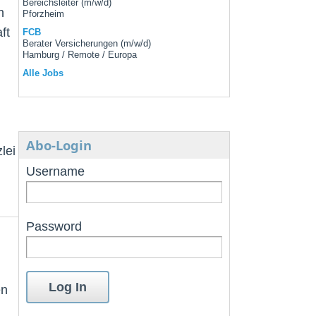
Bereichsleiter (m/w/d)
n
Pforzheim
ft
FCB
Berater Versicherungen (m/w/d)
Hamburg / Remote / Europa
Alle Jobs
Abo-Login
lei
Username
Password
en