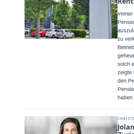
Rent
Immer 
Pensio
auszul
zu ver
Betrie
geheue
solch 
zeigte
den P
Pensio
haben 
CHRIST
Jola