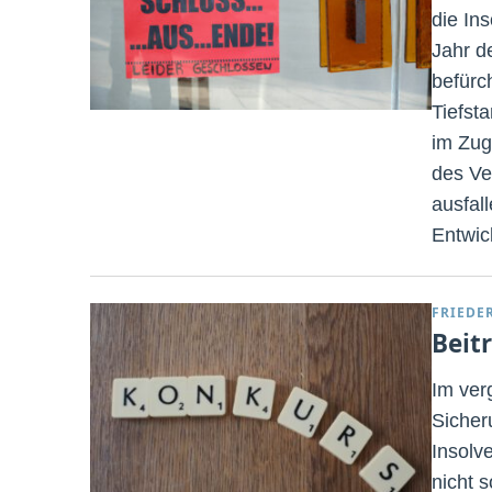
die In
Jahr d
befürc
Tiefst
im Zug
des Ve
ausfall
Entwic
FRIEDE
Beit
Im ver
Sicher
Insolv
nicht s