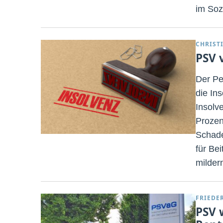
im Soz
CHRIST
PSV 
Der Pe
die In
Insolv
Prozen
Schade
für Be
milder
FRIEDE
PSV 