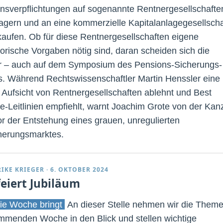
nsverpflichtungen auf sogenannte Rentnergesellschafte
agern und an eine kommerzielle Kapitalanlagegesellscha
kaufen. Ob für diese Rentnergesellschaften eigene
torische Vorgaben nötig sind, daran scheiden sich die
r – auch auf dem Symposium des Pensions-Sicherungs-
s. Während Rechtswissenschaftler Martin Henssler eine
 Aufsicht von Rentnergesellschaften ablehnt und Best
ce-Leitlinien empfiehlt, warnt Joachim Grote von der Kanz
r der Entstehung eines grauen, unregulierten
herungsmarktes.
RIKE KRIEGER
·
6. OKTOBER 2024
feiert Jubiläum
ie Woche bringt
An dieser Stelle nehmen wir die Them
mmenden Woche in den Blick und stellen wichtige