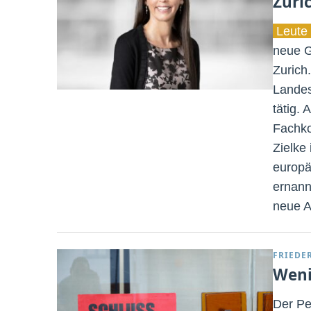
Zuri
Leute 
neue G
Zurich.
Landes
tätig.
Fachko
Zielke
europä
ernann
neue A
FRIEDE
Weni
Der Pe