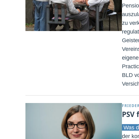
Pensio
auszul
zu ver
regula
Geiste
Verein
eigene
Practi
BLD vo
Versic
FRIEDE
PSV 
Was d
der ko