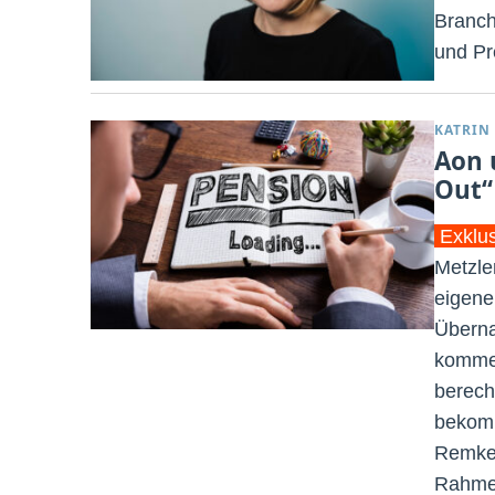
Branch
und P
KATRIN
Aon 
Out“
Exklu
Metzle
eigene
Überna
kommer
berech
bekomm
Remke 
Rahmen