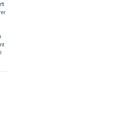
ft
rer
n
nt
l