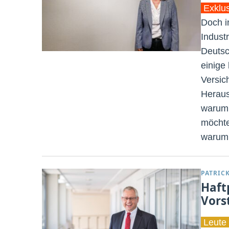
Exklu
Doch in
Indust
Deutsc
einige
Versic
Heraus
warum 
möchte
warum 
PATRIC
Haft
Vors
Leute 