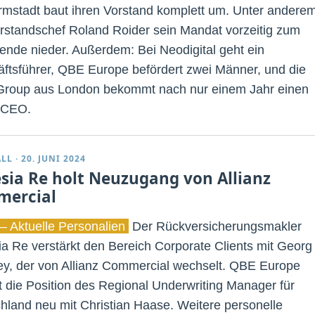
rmstadt baut ihren Vorstand komplett um. Unter andere
orstandschef Roland Roider sein Mandat vorzeitig zum
ende nieder. Außerdem: Bei Neodigital geht ein
ftsführer, QBE Europe befördert zwei Männer, und die
Group aus London bekommt nach nur einem Jahr einen
 CEO.
ALL
·
20. JUNI 2024
esia Re holt Neuzugang von Allianz
ercial
– Aktuelle Personalien
Der Rückversicherungsmakler
ia Re verstärkt den Bereich Corporate Clients mit Georg
y, der von Allianz Commercial wechselt. QBE Europe
t die Position des Regional Underwriting Manager für
hland neu mit Christian Haase. Weitere personelle