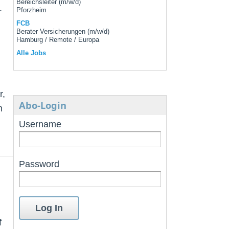
Bereichsleiter (m/w/d)
.
Pforzheim
FCB
Berater Versicherungen (m/w/d)
Hamburg / Remote / Europa
Alle Jobs
r,
Abo-Login
n
Username
Password
f