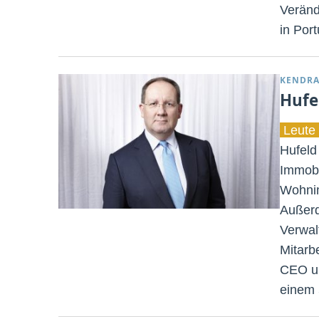
Veränd
in Por
KENDRA
Hufe
Leute 
Hufeld
Immobil
Wohnim
Außerd
Verwal
Mitarb
CEO un
einem 