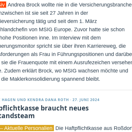
siv
Andrea Brock wollte nie in die Versicherungsbranche
zwischen ist sie seit 27 Jahren in der
rieversicherung tätig und seit dem 1. März
hlandchefin von MSIG Europe. Zuvor hatte sie schon
 hohe Positionen inne. Im Interview mit dem
herungsmonitor spricht sie über ihren Karriereweg, die
forderungen als Frau in Führungspositionen und darübe
sie die Frauenquote mit einem Ausrufezeichen versehe
. Zudem erklärt Brock, wo MSIG wachsen möchte und
die Maklerkonsolidierung spannend bleibt.
K HAGEN
UND
KENDRA DANA ROTH
·
27. JUNI 2024
pflichtkasse braucht neues
tandsteam
– Aktuelle Personalien
Die Haftpflichtkasse aus Roßdor