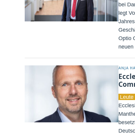
bei Da
legt V
Jahres
Geschä
Optio 
neuen
ANJA H
Eccl
Comm
Leute 
Eccles
Manthe
besetz
Deutsc