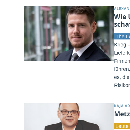
ALEXAN
Wie 
scha
The Lo
Krieg 
Liefer
Firmen
führen
es, di
Risiko
KAJA A
Metz
Leute 