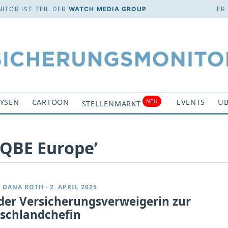
ITOR IST TEIL DER
WATCH MEDIA GROUP
FR
YSEN
CARTOON
EVENTS
ÜB
NEU
STELLENMARKT
‘QBE Europe’
 DANA ROTH
·
2. APRIL 2025
der Versicherungsverweigerin zur
schlandchefin