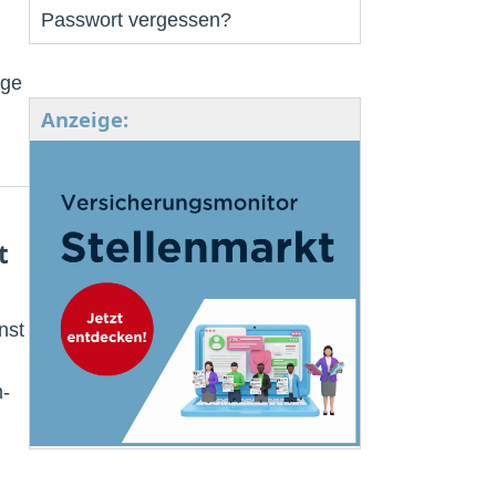
Passwort vergessen?
age
Anzeige:
t
nst
n-