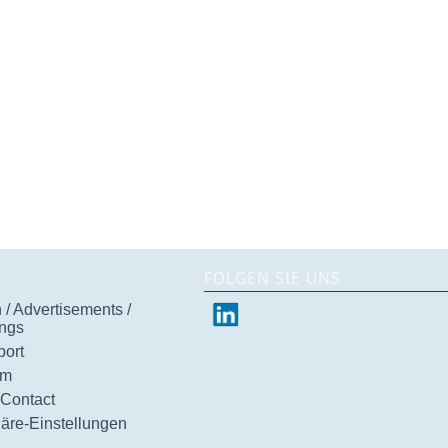
FOLGEN SIE UNS
/ Advertisements /
ngs
ort
um
 Contact
häre-Einstellungen