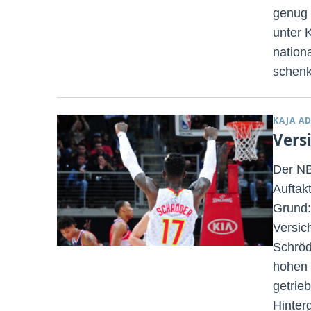
genug 
unter 
nation
schenk
KAJA A
Vers
Der NB
Auftakt
Grund:
Versic
Schröd
hohen 
getrieb
Hinter