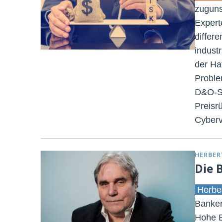
zuguns
Expert
differ
indust
der Ha
Proble
D&O-Sp
Preisr
Cyberv
HERBER
Die 
Herbe
Banken
Hohe B