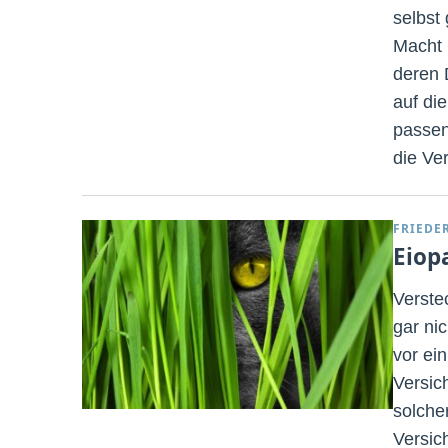
selbst
Macht 
deren 
auf di
passen
die Ve
FRIEDE
Eiop
Verste
gar ni
vor ei
Versic
solche
Versic