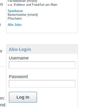
Fachbetreuer (m/w/d)
en
u.a. Koblenz und Frankfurt am Main
Sparkasse
Bereichsleiter (m/w/d)
Pforzheim
n
Alle Jobs
Abo-Login
er
Username
Password
en:
und