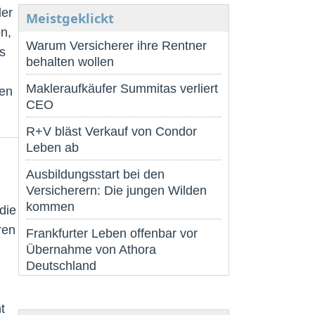
der
Meistgeklickt
n,
Warum Versicherer ihre Rentner
s
behalten wollen
Makleraufkäufer Summitas verliert
den
CEO
R+V bläst Verkauf von Condor
Leben ab
Ausbildungsstart bei den
Versicherern: Die jungen Wilden
kommen
die
ren
Frankfurter Leben offenbar vor
Übernahme von Athora
Deutschland
t