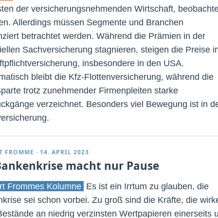
ten der versicherungsnehmenden Wirtschaft, beobacht
en. Allerdings müssen Segmente und Branchen
enziert betrachtet werden. Während die Prämien in der
riellen Sachversicherung stagnieren, steigen die Preise i
ftpflichtversicherung, insbesondere in den USA.
matisch bleibt die Kfz-Flottenversicherung, während die
arte trotz zunehmender Firmenpleiten starke
ückgänge verzeichnet. Besonders viel Bewegung ist in d
ersicherung.
T FROMME
·
14. APRIL 2023
Bankenkrise macht nur Pause
rt Frommes Kolumne
Es ist ein Irrtum zu glauben, die
krise sei schon vorbei. Zu groß sind die Kräfte, die wirk
estände an niedrig verzinsten Wertpapieren einerseits 