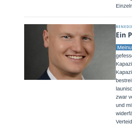
Einzelr
BENEDI
Ein 
Meinu
gefess
Kapazi
Kapazi
bestre
launis
zwar v
und mi
widerfä
Verteid