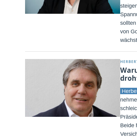
steige
Spannu
sollten
von Go
wächst
HERBER
Waru
droh
Herbe
nehmen
schlei
Präsid
Beide 
Versic