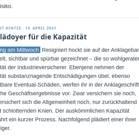
isiko.
KT HINTZE
·
14. APRIL 2021
Plädoyer für die Kapazität
ng am Mittwoch
Resigniert hockt sie auf der Anklageba
elt, sichtbar und spürbar gezeichnet – die so wohlgerate
tät der Industrieversicherer. Ebenjene nehmen der
tät substanznagende Entschädigungen übel, ebenso
itbare Eventual-Schäden, werfen ihr in der Anklageschrift
che Geschäftsergebnisse vor. Zwar versichern sie noch,
ersichert sich die Allgemeinheit noch, nur zurückhaltend
t schlotternden Knien. Der auskömmlichen Kapazität
hrt ein kurzer Prozess. Nachfolgend plädiert einer ihrer
iger.