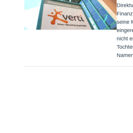
Direkt
Finanz
seine 
einger
nicht e
Tochter
Namen