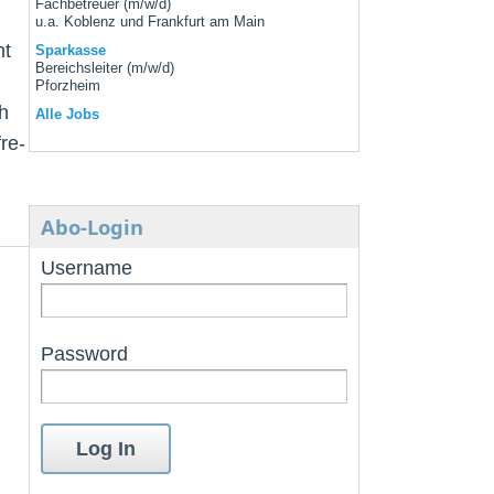
Fachbetreuer (m/w/d)
u.a. Koblenz und Frankfurt am Main
ht
Sparkasse
Bereichsleiter (m/w/d)
Pforzheim
h
Alle Jobs
re-
Abo-Login
Username
Password