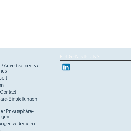
FOLGEN SIE UNS
/ Advertisements /
ngs
ort
um
 Contact
häre-Einstellungen
der Privatsphäre-
ungen
gungen widerrufen