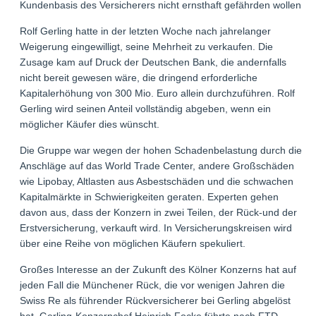
Kundenbasis des Versicherers nicht ernsthaft gefährden wollen.
Rolf Gerling hatte in der letzten Woche nach jahrelanger
Weigerung eingewilligt, seine Mehrheit zu verkaufen. Die
Zusage kam auf Druck der Deutschen Bank, die andernfalls
nicht bereit gewesen wäre, die dringend erforderliche
Kapitalerhöhung von 300 Mio. Euro allein durchzuführen. Rolf
Gerling wird seinen Anteil vollständig abgeben, wenn ein
möglicher Käufer dies wünscht.
Die Gruppe war wegen der hohen Schadenbelastung durch die
Anschläge auf das World Trade Center, andere Großschäden
wie Lipobay, Altlasten aus Asbestschäden und die schwachen
Kapitalmärkte in Schwierigkeiten geraten. Experten gehen
davon aus, dass der Konzern in zwei Teilen, der Rück-und der
Erstversicherung, verkauft wird. In Versicherungskreisen wird
über eine Reihe von möglichen Käufern spekuliert.
Großes Interesse an der Zukunft des Kölner Konzerns hat auf
jeden Fall die Münchener Rück, die vor wenigen Jahren die
Swiss Re als führender Rückversicherer bei Gerling abgelöst
hat. Gerling-Konzernchef Heinrich Focke führte nach FTD-