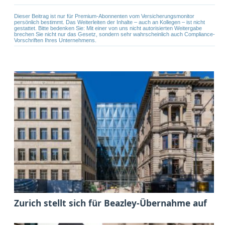
Dieser Beitrag ist nur für Premium-Abonnenten vom Versicherungsmonitor
persönlich bestimmt. Das Weiterleiten der Inhalte – auch an Kollegen – ist nicht
gestattet. Bitte bedenken Sie: Mit einer von uns nicht autorisierten Weitergabe
brechen Sie nicht nur das Gesetz, sondern sehr wahrscheinlich auch Compliance-
Vorschriften Ihres Unternehmens.
Zurich stellt sich für Beazley-Übernahme auf