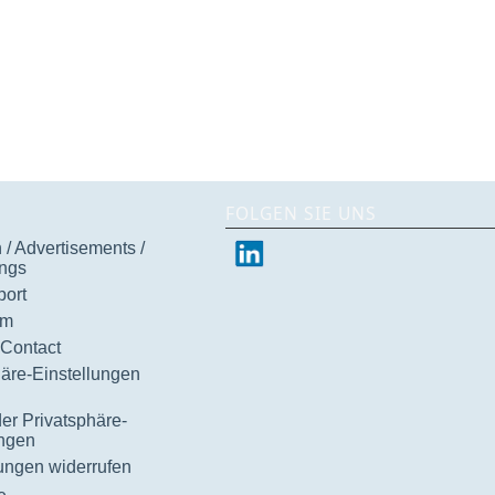
FOLGEN SIE UNS
/ Advertisements /
ngs
ort
um
 Contact
häre-Einstellungen
der Privatsphäre-
ungen
gungen widerrufen