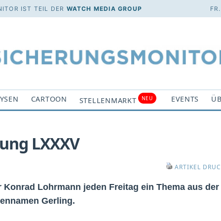
ITOR IST TEIL DER
WATCH MEDIA GROUP
FR
YSEN
CARTOON
EVENTS
ÜB
NEU
STELLENMARKT
rung LXXXV
ARTIKEL DRU
er Konrad Lohrmann jeden Freitag ein Thema aus der
kennamen Gerling.