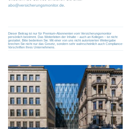
abo@versicherungsmonitor.de
.
Dieser Beitrag ist nur für Premium-Abonnenten vom Versicherungsmonitor
persönlich bestimmt. Das Weiterleiten der Inhalte – auch an Kollegen – ist nicht
gestattet. Bitte bedenken Sie: Mit einer von uns nicht autorisierten Weitergabe
brechen Sie nicht nur das Gesetz, sondern sehr wahrscheinlich auch Compliance-
Vorschriften Ihres Unternehmens.