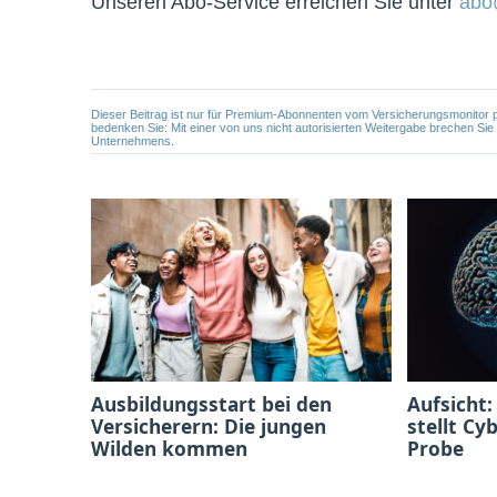
Unseren Abo-Service erreichen Sie unter
abo
Dieser Beitrag ist nur für Premium-Abonnenten vom Versicherungsmonitor pers
bedenken Sie: Mit einer von uns nicht autorisierten Weitergabe brechen Si
Unternehmens.
Ausbildungsstart bei den
Aufsicht:
Versicherern: Die jungen
stellt Cy
Wilden kommen
Probe