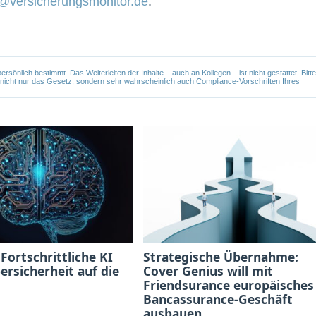
@versicherungsmonitor.de
.
önlich bestimmt. Das Weiterleiten der Inhalte – auch an Kollegen – ist nicht gestattet. Bitte
e nicht nur das Gesetz, sondern sehr wahrscheinlich auch Compliance-Vorschriften Ihres
 Fortschrittliche KI
Strategische Übernahme:
bersicherheit auf die
Cover Genius will mit
Friendsurance europäisches
Bancassurance-Geschäft
ausbauen