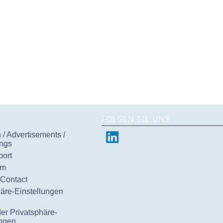
FOLGEN SIE UNS
/ Advertisements /
ngs
ort
um
 Contact
häre-Einstellungen
der Privatsphäre-
ungen