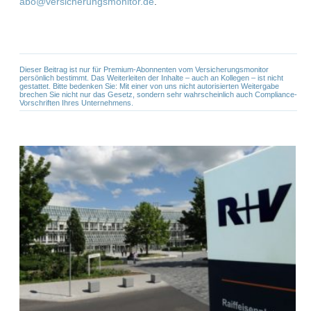
abo@versicherungsmonitor.de
.
Dieser Beitrag ist nur für Premium-Abonnenten vom Versicherungsmonitor
persönlich bestimmt. Das Weiterleiten der Inhalte – auch an Kollegen – ist nicht
gestattet. Bitte bedenken Sie: Mit einer von uns nicht autorisierten Weitergabe
brechen Sie nicht nur das Gesetz, sondern sehr wahrscheinlich auch Compliance-
Vorschriften Ihres Unternehmens.