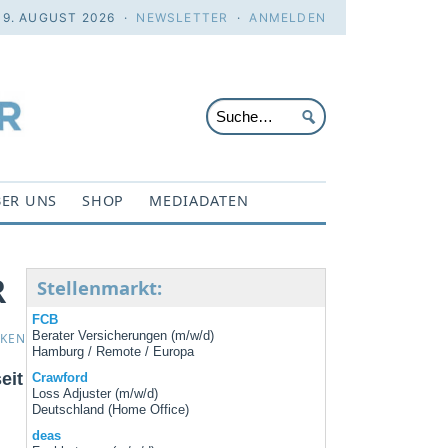
 9. AUGUST 2026 ·
NEWSLETTER
·
ANMELDEN
ER UNS
SHOP
MEDIADATEN
R
Stellenmarkt:
FCB
Berater Versicherungen (m/w/d)
CKEN
Hamburg / Remote / Europa
eit
Crawford
Loss Adjuster (m/w/d)
Deutschland (Home Office)
deas