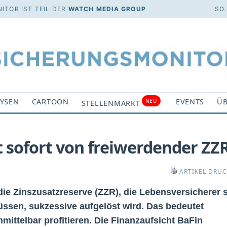
ITOR IST TEIL DER
WATCH MEDIA GROUP
SO.
YSEN
CARTOON
EVENTS
ÜB
NEU
STELLENMARKT
t sofort von freiwerdender ZZ
ARTIKEL DRU
die Zinszusatzreserve (ZZR), die Lebensversicherer s
üssen, sukzessive aufgelöst wird. Das bedeutet
mittelbar profitieren. Die Finanzaufsicht BaFin