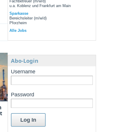
Fachbetreuer (m/w/d)
u.a. Koblenz und Frankfurt am Main
Sparkasse
Bereichsleiter (m/w/d)
Pforzheim
Alle Jobs
Abo-Login
Username
Password
m
t