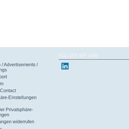
FOLGEN SIE UNS
/ Advertisements /
ngs
ort
um
 Contact
häre-Einstellungen
der Privatsphäre-
ungen
gungen widerrufen