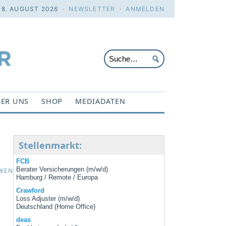
 8. AUGUST 2026 ·
NEWSLETTER
·
ANMELDEN
ER UNS
SHOP
MEDIADATEN
Stellenmarkt:
FCB
Berater Versicherungen (m/w/d)
CKEN
Hamburg / Remote / Europa
Crawford
Loss Adjuster (m/w/d)
Deutschland (Home Office)
deas