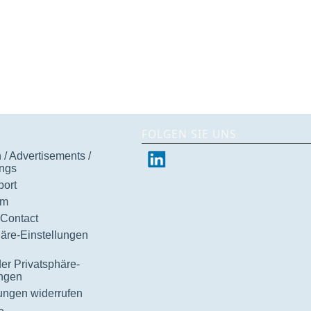
FOLGEN SIE UNS
/ Advertisements /
ngs
ort
um
 Contact
häre-Einstellungen
der Privatsphäre-
ungen
gungen widerrufen