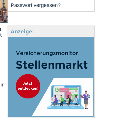
Passwort vergessen?
m
Anzeige:
t
in