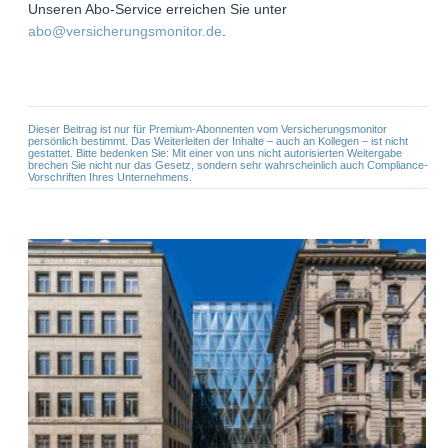
Unseren Abo-Service erreichen Sie unter
abo@versicherungsmonitor.de
.
Dieser Beitrag ist nur für Premium-Abonnenten vom Versicherungsmonitor
persönlich bestimmt. Das Weiterleiten der Inhalte – auch an Kollegen – ist nicht
gestattet. Bitte bedenken Sie: Mit einer von uns nicht autorisierten Weitergabe
brechen Sie nicht nur das Gesetz, sondern sehr wahrscheinlich auch Compliance-
Vorschriften Ihres Unternehmens.