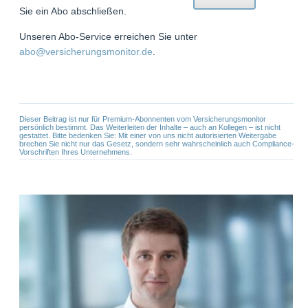
Sie ein Abo abschließen.
Unseren Abo-Service erreichen Sie unter
abo@versicherungsmonitor.de
.
Dieser Beitrag ist nur für Premium-Abonnenten vom Versicherungsmonitor
persönlich bestimmt. Das Weiterleiten der Inhalte – auch an Kollegen – ist nicht
gestattet. Bitte bedenken Sie: Mit einer von uns nicht autorisierten Weitergabe
brechen Sie nicht nur das Gesetz, sondern sehr wahrscheinlich auch Compliance-
Vorschriften Ihres Unternehmens.