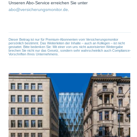
Unseren Abo-Service erreichen Sie unter
abo@versicherungsmonitor.de
.
Dieser Beitrag ist nur für Premium-Abonnenten vom Versicherungsmonitor
persönlich bestimmt. Das Weiterleiten der Inhalte – auch an Kollegen – ist nicht
gestattet. Bitte bedenken Sie: Mit einer von uns nicht autorisierten Weitergabe
brechen Sie nicht nur das Gesetz, sondern sehr wahrscheinlich auch Compliance-
Vorschriften Ihres Unternehmens.