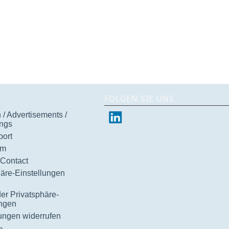
FOLGEN SIE UNS
/ Advertisements /
ngs
ort
um
 Contact
häre-Einstellungen
der Privatsphäre-
ungen
gungen widerrufen