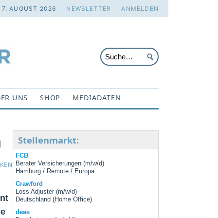
. 7. AUGUST 2026 ·
NEWSLETTER
·
ANMELDEN
ER UNS
SHOP
MEDIADATEN
n
Stellenmarkt:
FCB
Berater Versicherungen (m/w/d)
CKEN
Hamburg / Remote / Europa
Crawford
Loss Adjuster (m/w/d)
nt
Deutschland (Home Office)
ne
deas