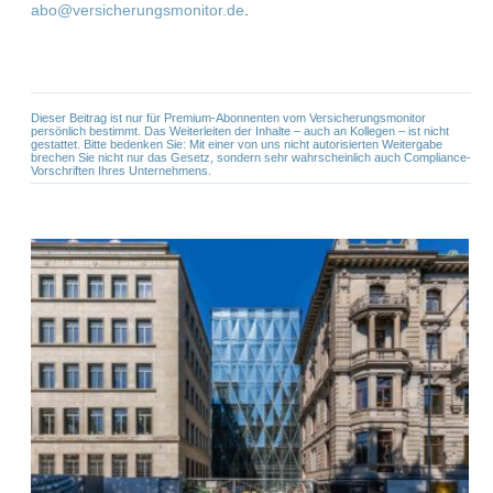
abo@versicherungsmonitor.de
.
Dieser Beitrag ist nur für Premium-Abonnenten vom Versicherungsmonitor
persönlich bestimmt. Das Weiterleiten der Inhalte – auch an Kollegen – ist nicht
gestattet. Bitte bedenken Sie: Mit einer von uns nicht autorisierten Weitergabe
brechen Sie nicht nur das Gesetz, sondern sehr wahrscheinlich auch Compliance-
Vorschriften Ihres Unternehmens.