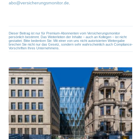
abo@versicherungsmonitor.de
.
Dieser Beitrag ist nur für Premium-Abonnenten vom Versicherungsmonitor
persönlich bestimmt. Das Weiterleiten der Inhalte – auch an Kollegen – ist nicht
gestattet. Bitte bedenken Sie: Mit einer von uns nicht autorisierten Weitergabe
brechen Sie nicht nur das Gesetz, sondern sehr wahrscheinlich auch Compliance-
Vorschriften Ihres Unternehmens.