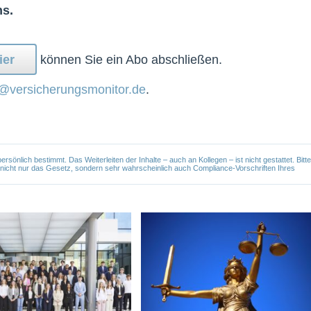
ns.
ier
können Sie ein Abo abschließen.
@versicherungsmonitor.de
.
önlich bestimmt. Das Weiterleiten der Inhalte – auch an Kollegen – ist nicht gestattet. Bitte
e nicht nur das Gesetz, sondern sehr wahrscheinlich auch Compliance-Vorschriften Ihres