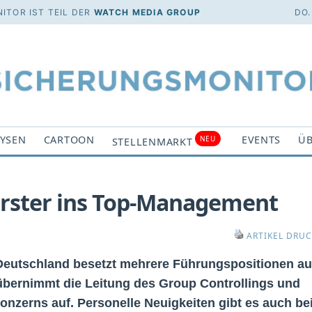
ITOR IST TEIL DER
WATCH MEDIA GROUP
DO.
YSEN
CARTOON
EVENTS
ÜB
NEU
STELLENMARKT
Forster ins Top-Management
ARTIKEL DRU
 Deutschland besetzt mehrere Führungspositionen a
 übernimmt die Leitung des Group Controllings und
onzerns auf. Personelle Neuigkeiten gibt es auch be