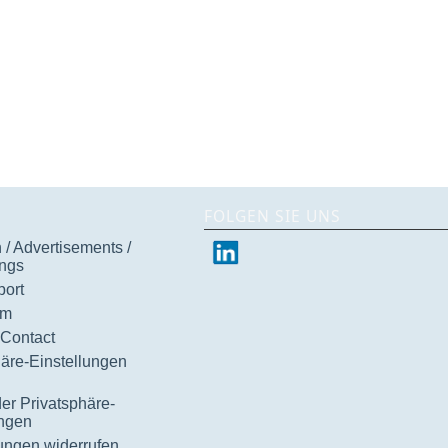
FOLGEN SIE UNS
/ Advertisements /
ngs
ort
um
 Contact
häre-Einstellungen
der Privatsphäre-
ungen
gungen widerrufen