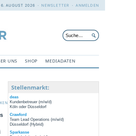
 6. AUGUST 2026 ·
NEWSLETTER
·
ANMELDEN
ER UNS
SHOP
MEDIADATEN
Stellenmarkt:
deas
Kundenbetreuer (m/w/d)
CKEN
Köln oder Düsseldorf
us
Crawford
Team Lead Operations (m/w/d)
Düsseldorf (Hybrid)
i
Sparkasse