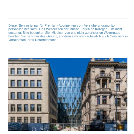
Dieser Beitrag ist nur für Premium-Abonnenten vom Versicherungsmonitor
persönlich bestimmt. Das Weiterleiten der Inhalte – auch an Kollegen – ist nicht
gestattet. Bitte bedenken Sie: Mit einer von uns nicht autorisierten Weitergabe
brechen Sie nicht nur das Gesetz, sondern sehr wahrscheinlich auch Compliance-
Vorschriften Ihres Unternehmens.