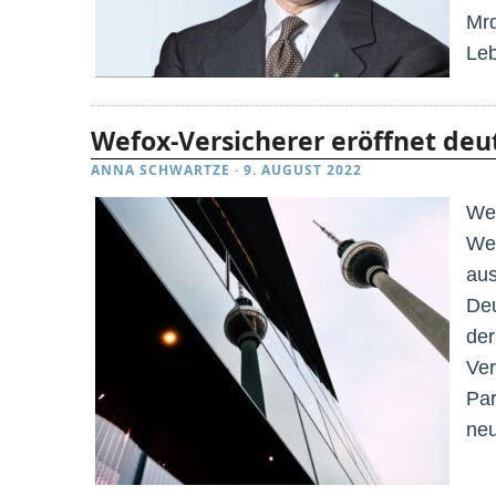
Mrd
Leb
Wefox-Versicherer eröffnet deu
ANNA SCHWARTZE
·
9. AUGUST 2022
Wef
Wef
aus
Deu
der
Ver
Par
neu