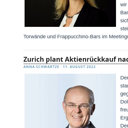
wir
Bar
sic
ste
Torwände und Frappucchino-Bars im Meetingra
Zurich plant Aktienrückkauf na
ANNA SCHWARTZE
·
11. AUGUST 2022
Der
sta
geg
Dol
fre
Erg
Der