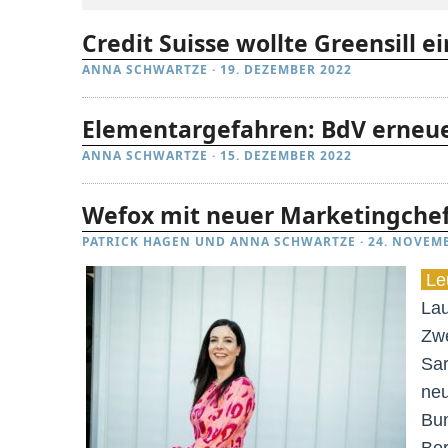
Credit Suisse wollte Greensill e
ANNA SCHWARTZE
·
19. DEZEMBER 2022
Elementargefahren: BdV erneue
ANNA SCHWARTZE
·
15. DEZEMBER 2022
Wefox mit neuer Marketingchef
PATRICK HAGEN
UND
ANNA SCHWARTZE
·
24. NOVEM
Leu
Lau
Zwe
Sar
neu
Bun
Ber