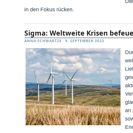
Die
in den Fokus rücken.
Sigma: Weltweite Krisen befeu
ANNA SCHWARTZE
·
9. SEPTEMBER 2022
Dur
wel
Lie
gew
akt
Ver
gla
an 
sow
Ene