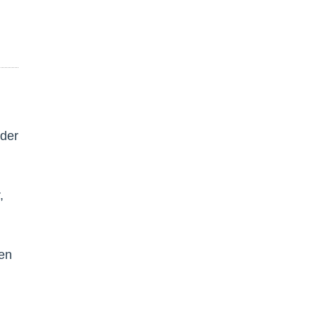
 der
,
en