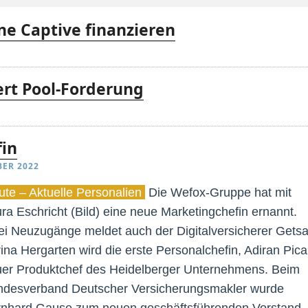
ine Captive finanzieren
rt Pool-Forderung
in
BER 2022
te – Aktuelle Personalien
Die Wefox-Gruppe hat mit
ra Eschricht (Bild) eine neue Marketingchefin ernannt.
i Neuzugänge meldet auch der Digitalversicherer Getsa
ina Hergarten wird die erste Personalchefin, Adiran Pica
er Produktchef des Heidelberger Unternehmens. Beim
desverband Deutscher Versicherungsmakler wurde
nhard Gause zum neuen geschäftsführenden Vorstand