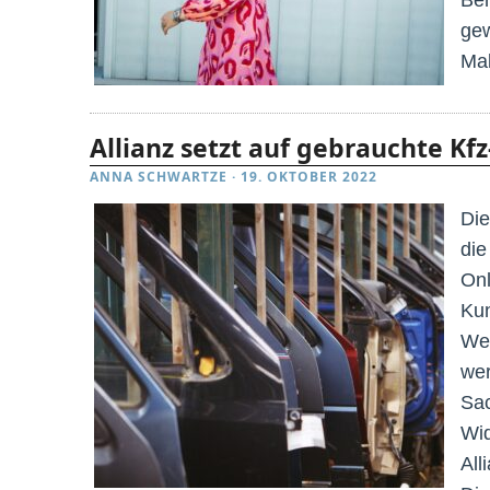
gew
Mak
Allianz setzt auf gebrauchte Kfz
ANNA SCHWARTZE
·
19. OKTOBER 2022
Die
die
Onl
Kun
Wec
wer
Sac
Wid
All