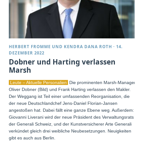
HERBERT FROMME
UND
KENDRA DANA ROTH
·
14.
DEZEMBER 2022
Dobner und Harting verlassen
Marsh
Leute – Aktuelle Personalien
Die prominenten Marsh-Manager
Oliver Dobner (Bild) und Frank Harting verlassen den Makler.
Der Weggang ist Teil einer umfassenden Reorganisation, die
der neue Deutschlandchef Jens-Daniel Florian-Jansen
angestoßen hat. Dabei fällt eine ganze Ebene weg. Außerdem:
Giovanni Liverani wird der neue Präsident des Verwaltungsrats
der Generali Schweiz, und der Kunstversicherer Arte Generali
verkündet gleich drei weibliche Neubesetzungen. Neuigkeiten
gibt es auch aus Berlin.