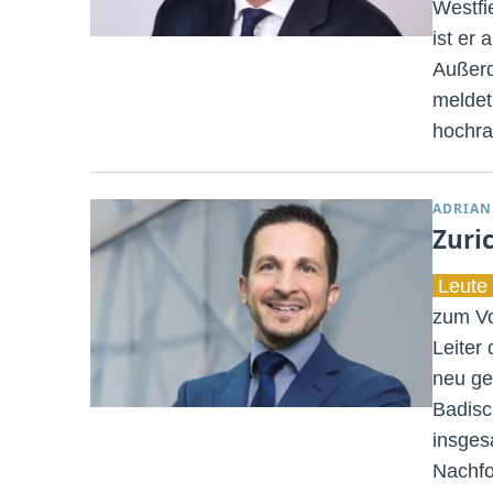
Westfi
ist er 
Außerd
meldet
hochra
ADRIAN
Zuri
Leute 
zum Vo
Leiter 
neu ge
Badisc
insges
Nachfo