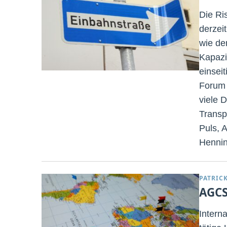
Die Ri
derzei
wie de
Kapazi
einsei
Forum 
viele D
Transp
Puls, 
Hennin
PATRIC
AGCS
Intern