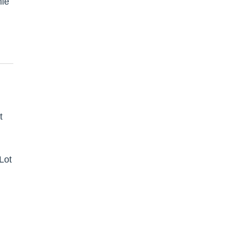
mie
t
Lot