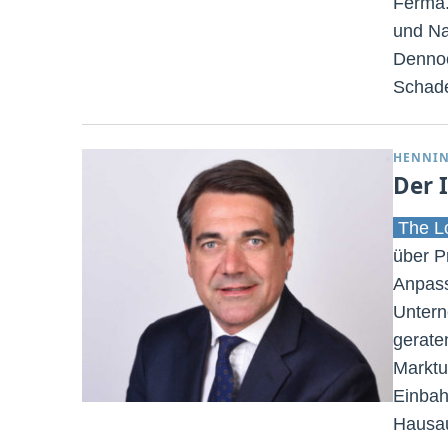
Ferma.
und Nat
Dennoc
Schade
HENNIN
Der 
The Lo
über P
Anpass
Untern
gerate
Marktu
Einbah
Hausa