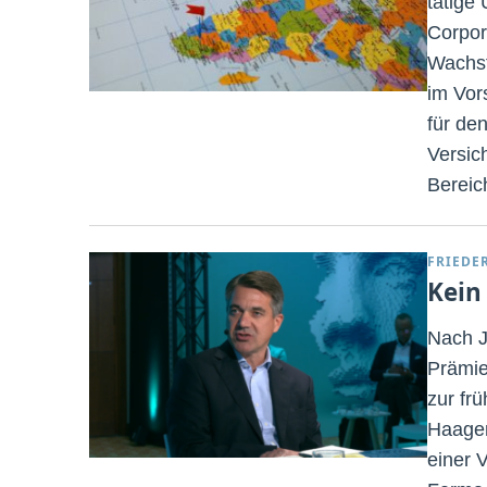
tätige
Corpor
Wachst
im Vor
für den
Versic
Bereic
FRIEDE
Kein
Nach J
Prämie
zur fr
Haagen
einer 