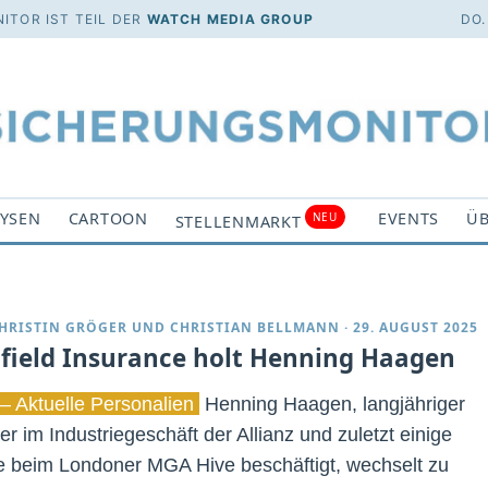
ITOR IST TEIL DER
WATCH MEDIA GROUP
DO.
YSEN
CARTOON
EVENTS
ÜB
NEU
STELLENMARKT
HRISTIN GRÖGER
UND
CHRISTIAN BELLMANN
·
29. AUGUST 2025
field Insurance holt Henning Haagen
– Aktuelle Personalien
Henning Haagen, langjähriger
r im Industriegeschäft der Allianz und zuletzt einige
 beim Londoner MGA Hive beschäftigt, wechselt zu