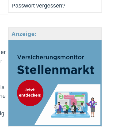
Passwort vergessen?
Anzeige:
uer
r
ls
ene
ig