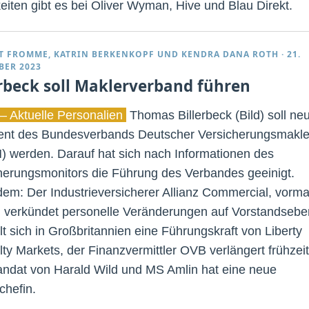
eiten gibt es bei Oliver Wyman, Hive und Blau Direkt.
T FROMME
,
KATRIN BERKENKOPF
UND
KENDRA DANA ROTH
·
21.
BER 2023
erbeck soll Maklerverband führen
– Aktuelle Personalien
Thomas Billerbeck (Bild) soll ne
ent des Bundesverbands Deutscher Versicherungsmakle
 werden. Darauf hat sich nach Informationen des
herungsmonitors die Führung des Verbandes geeinigt.
em: Der Industrieversicherer Allianz Commercial, vorma
verkündet personelle Veränderungen auf Vorstandseb
lt sich in Großbritannien eine Führungskraft von Liberty
lty Markets, der Finanzvermittler OVB verlängert frühzeit
ndat von Harald Wild und MS Amlin hat eine neue
chefin.