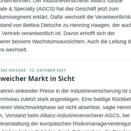
 Unternehmen. Der Industrieversicherer Allianz Global
ate & Specialty (AGCS) hat das Geschäft jetzt zum
umssegment erklärt. Dafür wechselt die Verantwortlichk
stand von Bettina Dietsche zu Henning Haagen, der auc
 Vertrieb verantwortlich ist. Davon erhofft sich der
herer bessere Wachstumsaussichten. Auch die Leitung 
hs wechselt.
RIKE KRIEGER
·
12. OKTOBER 2021
 weicher Markt in Sicht
ahren sinkender Preise in der Industrieversicherung ist 
nniveau zuletzt stark angestiegen. Eine baldige Rückke
üheren Weichmarktphase sei nicht absehbar, sagte Henn
, Vorstand beim Allianz-Industrieversicherer AGCS, bei
Veranstaltung der europäischen Risikomanagervereinigu