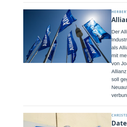
HERBER
Alli
Der Al
Industr
als Al
mit me
von Jo
Allian
soll g
Neuauf
verbun
CHRIST
Date