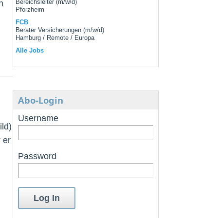
n
Bereichsleiter (m/w/d)
Pforzheim
FCB
Berater Versicherungen (m/w/d)
Hamburg / Remote / Europa
Alle Jobs
Abo-Login
Username
ld)
 er
Password