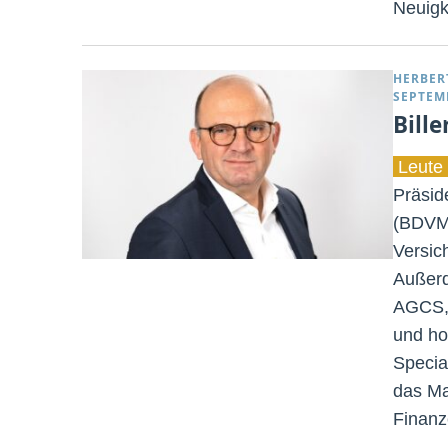
Neuigk
HERBER
SEPTEM
Bill
Leute 
Präsid
(BDVM)
Versic
Außerd
AGCS, 
und ho
Specia
das Ma
Finanz