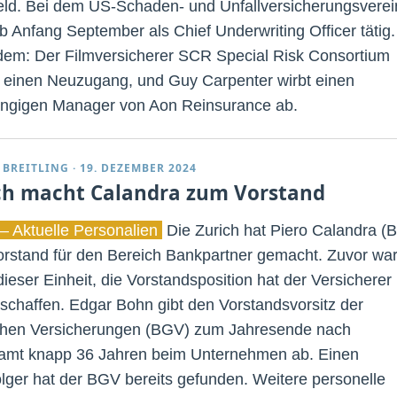
eld. Bei dem US-Schaden- und Unfallversicherungsverei
ab Anfang September als Chief Underwriting Officer tätig.
em: Der Filmversicherer SCR Special Risk Consortium
 einen Neuzugang, und Guy Carpenter wirbt einen
ngigen Manager von Aon Reinsurance ab.
 BREITLING
·
19. DEZEMBER 2024
ch macht Calandra zum Vorstand
– Aktuelle Personalien
Die Zurich hat Piero Calandra (Bi
rstand für den Bereich Bankpartner gemacht. Zuvor war
dieser Einheit, die Vorstandsposition hat der Versicherer
schaffen. Edgar Bohn gibt den Vorstandsvorsitz der
hen Versicherungen (BGV) zum Jahresende nach
amt knapp 36 Jahren beim Unternehmen ab. Einen
lger hat der BGV bereits gefunden. Weitere personelle