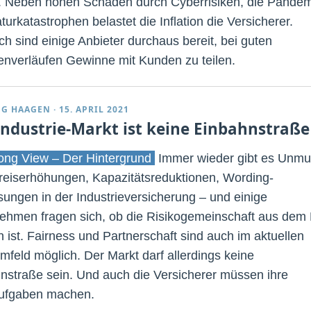
 Neben hohen Schäden durch Cyberrisiken, die Pande
urkatastrophen belastet die Inflation die Versicherer.
h sind einige Anbieter durchaus bereit, bei guten
nverläufen Gewinne mit Kunden zu teilen.
G HAAGEN
·
15. APRIL 2021
Industrie-Markt ist keine Einbahnstraße
ng View – Der Hintergrund
Immer wieder gibt es Unmu
reiserhöhungen, Kapazitätsreduktionen, Wording-
ungen in der Industrieversicherung – und einige
ehmen fragen sich, ob die Risikogemeinschaft aus dem 
n ist. Fairness und Partnerschaft sind auch im aktuellen
mfeld möglich. Der Markt darf allerdings keine
nstraße sein. Und auch die Versicherer müssen ihre
ufgaben machen.