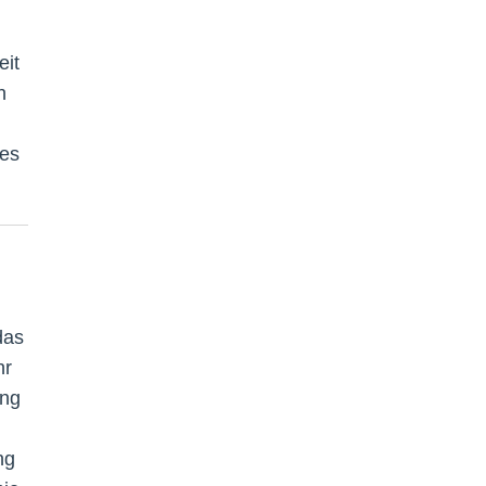
eit
h
des
das
hr
ing
ng