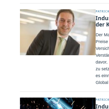
PATRIC
Indu
der 
Der Ma
Preise
Versic
Verstä
davor,
zu set
es ein
Global
PATRIC
Indu