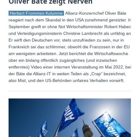
Oliver Bäte zeigt Nerven
Herbert Frommes Kolumne
Allianz-Konzernchef Oliver Bäte
reagiert nach dem Skandal in den USA zunehmend gereizter. Im
September greift er ohne Not Wirtschaftsminister Robert Habeck
und Verteidigungsministerin Christine Lambrecht als unfähig an.
Er wirft den Deutschen vor, stets unzufrieden zu sein, nur in
Frankreich sei das schlimmer, obwohl die Franzosen in der EU
am wenigsten arbeiteten. Jetzt berichtet die Wirtschaftswoche
über ein bislang öffentlich zugängliches (und inzwischen
entferntes) Video einer internen Veranstaltung im Mai 2022, bei
der Bäte die Allianz-IT in weiten Teilen als „Crap“ bezeichnet,
also Mist, und den US-Behörden unfaires Verhalten vorwirft.