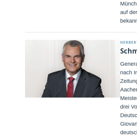
Münche
auf der
bekann
HERBER
Schm
Genera
nach I
Zeitun
Aachen
Meiste
drei V
Deutsc
Giovan
deutsc