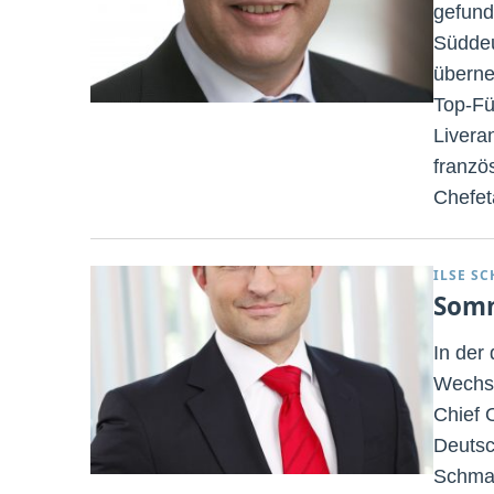
gefund
Süddeu
überne
Top-Fü
Livera
franzö
Chefet
ILSE S
Somm
In der
Wechse
Chief 
Deutsc
Schmal