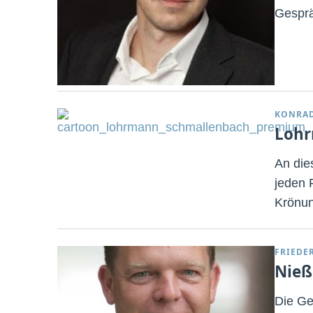
Gesprä
KONRA
Lohr
An die
jeden 
Krönun
FRIEDE
Nieß
Die Ge