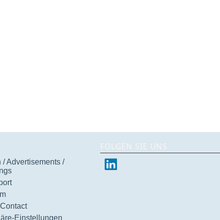
FOLGEN SIE UNS
/ Advertisements /
ngs
ort
um
 Contact
häre-Einstellungen