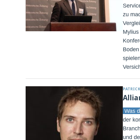
Servic
zu mac
Vergle
Mylius
Konfer
Boden 
spielen
Versic
PATRIC
Alli
Was d
der ko
Branch
und de