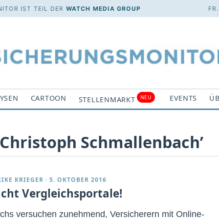
ITOR IST TEIL DER
WATCH MEDIA GROUP
FR
YSEN
CARTOON
EVENTS
ÜB
NEU
STELLENMARKT
 ‘Christoph Schmallenbach’
RIKE KRIEGER
·
5. OKTOBER 2016
icht Vergleichsportale!
echs versuchen zunehmend, Versicherern mit Online-