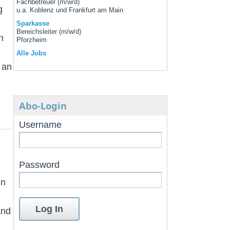
Fachbetreuer (m/w/d)
g
u.a. Koblenz und Frankfurt am Main
Sparkasse
Bereichsleiter (m/w/d)
n
Pforzheim
Alle Jobs
 an
Abo-Login
Username
Password
en
and