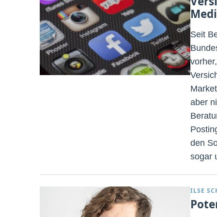
Vers
Medi
Seit B
Bundes
vorher,
Versic
Market
aber n
Beratu
Postin
den So
sogar 
ILSE S
Pote