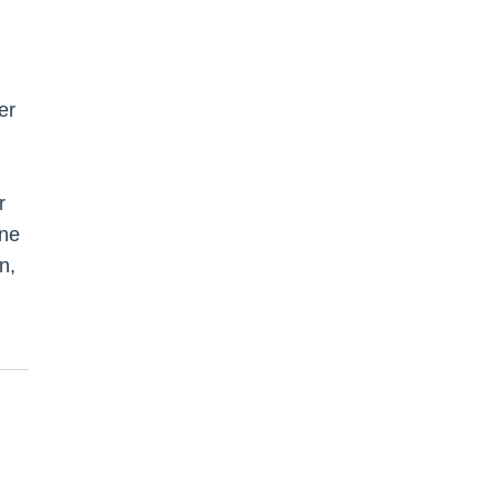
er
r
ine
n,