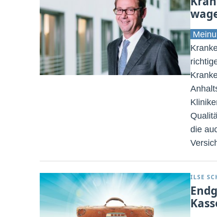
Kran
wag
Meinu
Kranke
richti
Kranke
Anhalt
Klinik
Qualit
die au
Versic
ILSE S
Endg
Kass