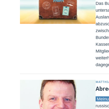
Das Bu
untersa
Auslan
abzusc
zwisch
Bundes
Kassen
Mitgli
weiterh
dageg
MATTHI
Abre
Meinu
russis