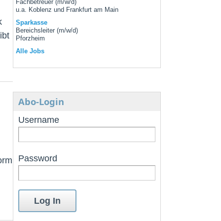
Fachbetreuer (m/w/d)
u.a. Koblenz und Frankfurt am Main
k
Sparkasse
Bereichsleiter (m/w/d)
ibt
Pforzheim
Alle Jobs
Abo-Login
Username
Password
orm