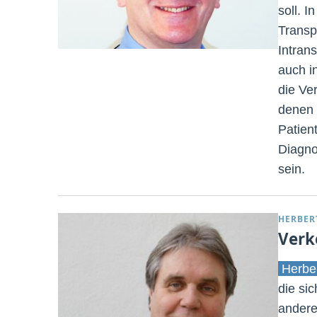
soll. 
Transp
Intran
auch i
die Ver
denen 
Patien
Diagno
sein.
HERBER
Verk
Herbe
die si
andere