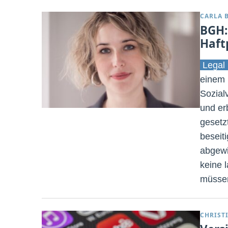
CARLA 
BGH:
Haft
Legal 
einem 
Sozial
und er
gesetzt
beseit
abgewi
keine 
müsse
CHRIST