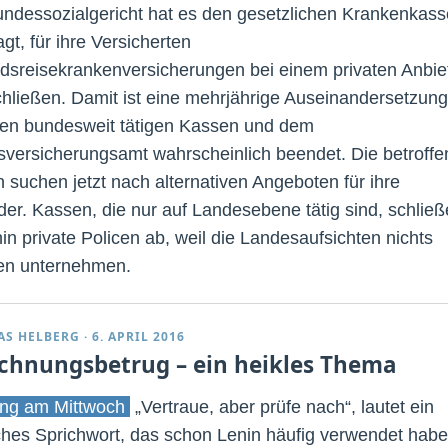
ndessozialgericht hat es den gesetzlichen Krankenkas
gt, für ihre Versicherten
dsreisekrankenversicherungen bei einem privaten Anbie
hließen. Damit ist eine mehrjährige Auseinandersetzung
en bundesweit tätigen Kassen und dem
versicherungsamt wahrscheinlich beendet. Die betroff
 suchen jetzt nach alternativen Angeboten für ihre
eder. Kassen, die nur auf Landesebene tätig sind, schlie
in private Policen ab, weil die Landesaufsichten nichts
en unternehmen.
AS HELBERG
·
6. APRIL 2016
chnungsbetrug – ein heikles Thema
ng am Mittwoch
„Vertraue, aber prüfe nach“, lautet ein
ches Sprichwort, das schon Lenin häufig verwendet hab