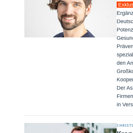
Exklu
Ergänz
Deutsc
Potenz
Gesund
Präven
spezial
den An
Großko
Kooper
Der As
Firmen
in Vers
CHRIST