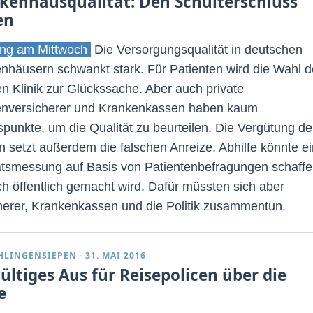
kenhausqualität: Den Schulterschluss
en
ng am Mittwoch
Die Versorgungsqualität in deutschen
nhäusern schwankt stark. Für Patienten wird die Wahl d
gen Klinik zur Glückssache. Aber auch private
nversicherer und Krankenkassen haben kaum
spunkte, um die Qualität zu beurteilen. Die Vergütung de
en setzt außerdem die falschen Anreize. Abhilfe könnte e
ätsmessung auf Basis von Patientenbefragungen schaffe
ch öffentlich gemacht wird. Dafür müssten sich aber
herer, Krankenkassen und die Politik zusammentun.
CHLINGENSIEPEN
·
31. MAI 2016
ültiges Aus für Reisepolicen über die
e