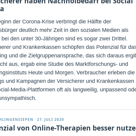
icherer haben Nachholbedarf bei Social
a
eginn der Corona-Krise verbringt die Hälfte der
bürger deutlich mehr Zeit in den sozialen Medien als
 bei den unter 30-Jährigen sind es sogar zwei Drittel.
herer und Krankenkassen schöpfen das Potenzial für da
ing und die Zielgruppenansprache, das sich daraus ergib
icht aus, ergab eine Studie des Marktforschungs- und
ngsinstituts Heute und Morgen. Verbraucher erleben die
gs und Kampagnen der Versicherer und Krankenkassen 
cial-Media-Plattformen oft als langweilig, unpassend od
unsympathisch.
CHLINGENSIEPEN
·
27. JULI 2020
nzial von Online-Therapien besser nutz