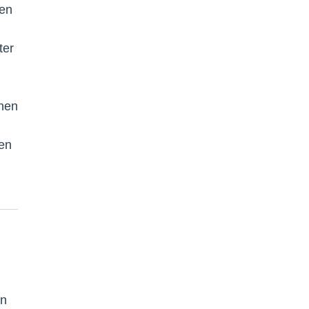
sen
ter
enen
ßen
en