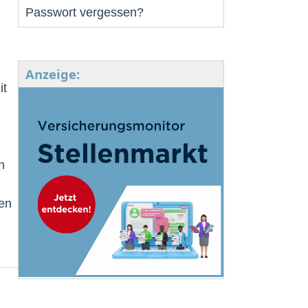
Passwort vergessen?
Anzeige:
it
n
en