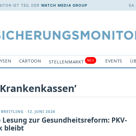
ITOR IST TEIL DER
WATCH MEDIA GROUP
SA.
YSEN
CARTOON
EVENTS
ÜB
NEU
STELLENMARKT
 ‘Krankenkassen’
 BREITLING
·
12. JUNI 2026
e Lesung zur Gesundheitsreform: PKV-
k bleibt