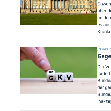
Sowohl
über d
an den
es aus
Kranke
JONAS 
Gege
Die Ve
forder
Bundes
der ge
Bundes
inakze