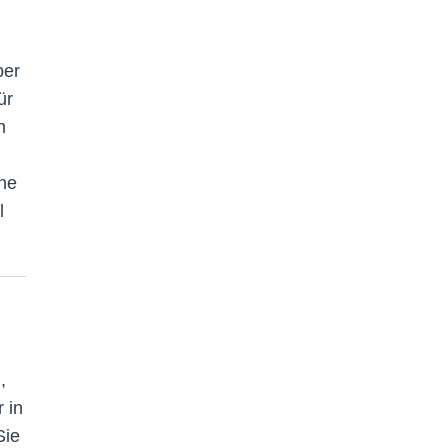
ber
ür
n
ene
l
,
 in
Sie