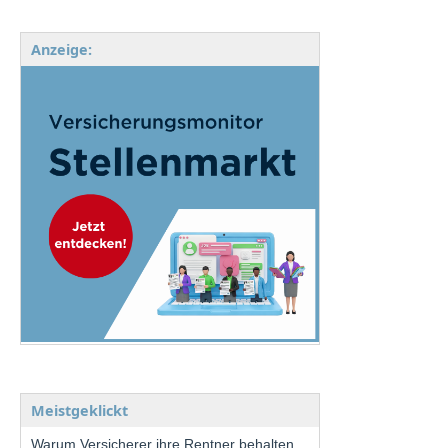
Anzeige:
Meistgeklickt
Warum Versicherer ihre Rentner behalten