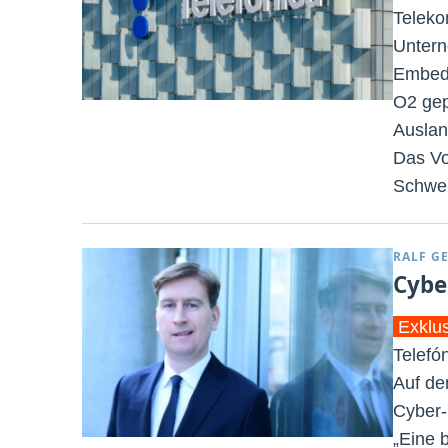
Teleko
Untern
Embedd
O2 gep
Auslan
Das Vo
Schwei
RALF G
Cybe
Exklu
Telefó
Auf de
Cyber-
„Eine 