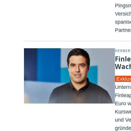
Pingsm
Versic
spanis
Partne
HERBER
Finl
Wac
Exklu
Untern
Finlea
Euro w
Kurswe
und Ve
gründe