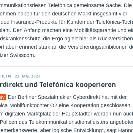
mmunikationsriesen Telefónica gemeinsame Sache. Die
ehmen haben für den deutschen Markt insgesamt vier
ed Insurance-Produkte für Kunden der Telefónica-Toch
lant. Den Anfang machen eine Mobilitätsgarantie und ei
dskrankenschutz, die Ergo agiert hier als Rückversichere
rhaben erinnert stark an die Versicherungsambitionen d
zer Swisscom.
EHLEN
·
22. MAI 2023
rdirekt und Telefónica kooperieren
siv
Der Berliner Spezialmakler Cyberdirekt hat mit der
nica-Mobilfunktochter O2 eine Kooperation geschlossen.
m digitalen Marktplatz der Hauptstädter werden nun auc
Policen des Telekommunikationsdienstleisters angebote
bemerkenswerte, aber logische Entwicklung“, sagt Hann