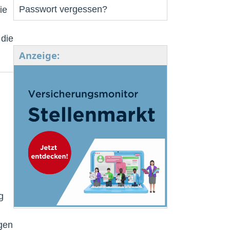
Passwort vergessen?
ie
 die
Anzeige:
g
gen