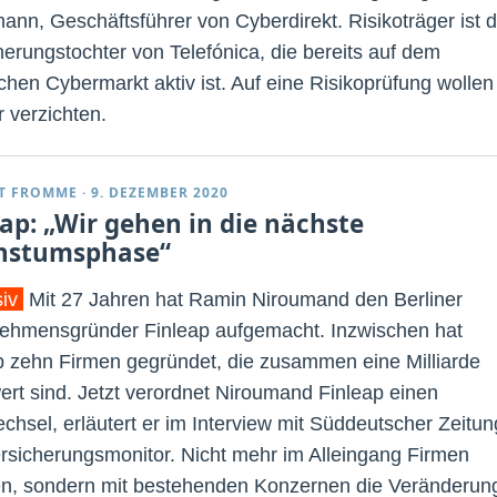
ann, Geschäftsführer von Cyberdirekt. Risikoträger ist d
herungstochter von Telefónica, die bereits auf dem
chen Cybermarkt aktiv ist. Auf eine Risikoprüfung wollen
r verzichten.
T FROMME
·
9. DEZEMBER 2020
eap: „Wir gehen in die nächste
hstumsphase“
siv
Mit 27 Jahren hat Ramin Niroumand den Berliner
ehmensgründer Finleap aufgemacht. Inzwischen hat
p zehn Firmen gegründet, die zusammen eine Milliarde
ert sind. Jetzt verordnet Niroumand Finleap einen
chsel, erläutert er im Interview mit Süddeutscher Zeitun
rsicherungsmonitor. Nicht mehr im Alleingang Firmen
n, sondern mit bestehenden Konzernen die Veränderun