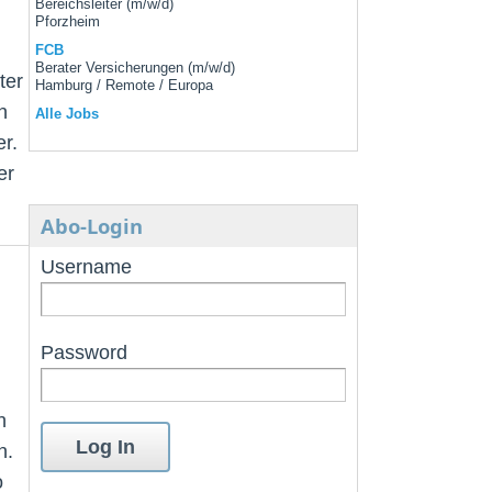
Bereichsleiter (m/w/d)
Pforzheim
FCB
Berater Versicherungen (m/w/d)
ter
Hamburg / Remote / Europa
n
Alle Jobs
r.
er
Abo-Login
Username
Password
h
n.
o