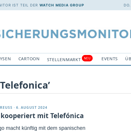
ITOR IST TEIL DER
WATCH MEDIA GROUP
DO.
YSEN
CARTOON
EVENTS
ÜB
NEU
STELLENMARKT
Telefonica’
REUSS
·
6. AUGUST 2024
 kooperiert mit Telefónica
go macht künftig mit dem spanischen