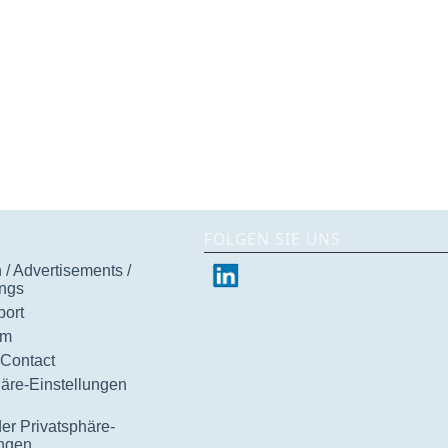
FOLGEN SIE UNS
/ Advertisements /
ngs
ort
um
 Contact
häre-Einstellungen
der Privatsphäre-
ungen