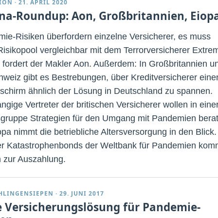
ION
·
21. APRIL 2020
na-Roundup: Aon, Großbritannien, Eiop
ie-Risiken überfordern einzelne Versicherer, es muss
Risikopool vergleichbar mit dem Terrorversicherer Extre
 fordert der Makler Aon. Außerdem: In Großbritannien u
hweiz gibt es Bestrebungen, über Kreditversicherer eine
schirm ähnlich der Lösung in Deutschland zu spannen.
ngige Vertreter der britischen Versicherer wollen in eine
sgruppe Strategien für den Umgang mit Pandemien bera
opa nimmt die betriebliche Altersversorgung in den Blick.
r Katastrophenbonds der Weltbank für Pandemien kom
h zur Auszahlung.
CHLINGENSIEPEN
·
29. JUNI 2017
 Versicherungslösung für Pandemie-