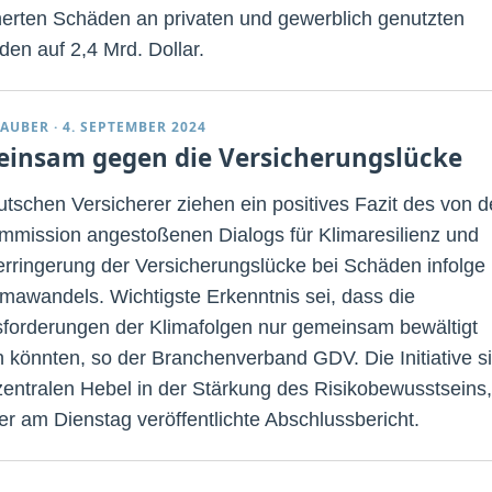
herten Schäden an privaten und gewerblich genutzten
en auf 2,4 Mrd. Dollar.
TAUBER
·
4. SEPTEMBER 2024
insam gegen die Versicherungslücke
utschen Versicherer ziehen ein positives Fazit des von d
mission angestoßenen Dialogs für Klimaresilienz und
erringerung der Versicherungslücke bei Schäden infolge
imawandels. Wichtigste Erkenntnis sei, dass die
forderungen der Klimafolgen nur gemeinsam bewältigt
 könnten, so der Branchenverband GDV. Die Initiative s
zentralen Hebel in der Stärkung des Risikobewusstseins,
der am Dienstag veröffentlichte Abschlussbericht.