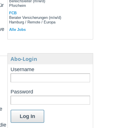
Bereichsleiter (m/w/d)
ür
Pforzheim
FCB
Berater Versicherungen (m/w/d)
Hamburg / Remote / Europa
ve
Alle Jobs
Abo-Login
Username
Password
e
die