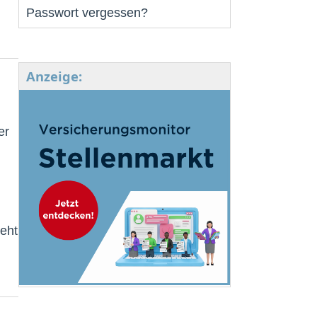
Passwort vergessen?
Anzeige:
er
ieht