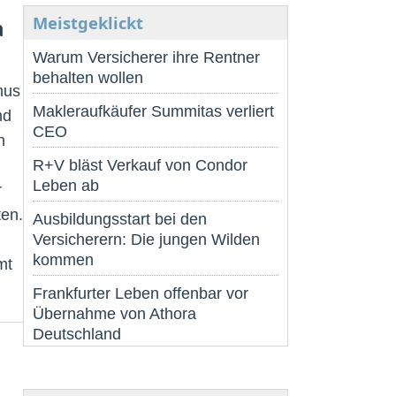
Meistgeklickt
a
Warum Versicherer ihre Rentner
behalten wollen
mus
Makleraufkäufer Summitas verliert
nd
CEO
n
R+V bläst Verkauf von Condor
Leben ab
r
ten.
Ausbildungsstart bei den
Versicherern: Die jungen Wilden
kommen
mt
Frankfurter Leben offenbar vor
Übernahme von Athora
Deutschland