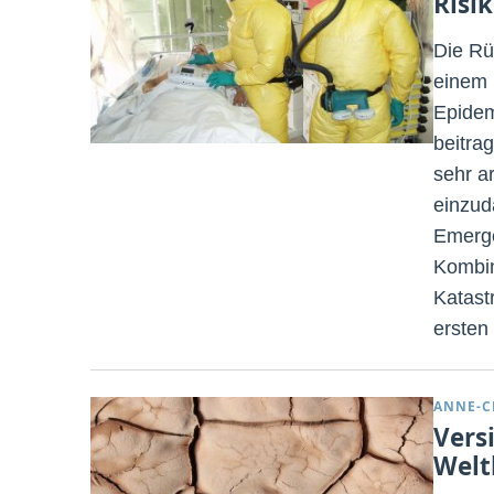
Risi
Die Rü
einem 
Epidem
beitra
sehr a
einzud
Emerge
Kombin
Katast
ersten
ANNE-C
Vers
Welt