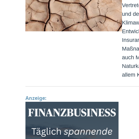
Vertre
und de
Klimaw
Entwic
Insura
Maßnah
auch M
Naturk
allem 
Anzeige: