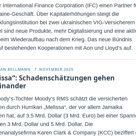
r International Finance Corporation (IFC) einen Partner f
raine-Geschäft. Über Kapitalerhöhungen steigt die
klungsinstitution bei zwei ukrainischen VIG-Versicherern
el sind neue Produkte, mehr Digitalisierung und eine akti
beim Wiederaufbau nach dem Krieg. Das neue Bündnis
uf bestehenden Kooperationen mit Aon und Lloyd’s auf.
IAN BELLMANN
·
7. NOVEMBER 2025
issa“: Schadenschätzungen gehen
inander
ody’s-Tochter Moody’s RMS schätzt die versicherten
n durch Hurrikan „Melissa“, der vor allem Jamaika
en hat, auf 3,5 Mrd. Dollar (3 Mrd. Euro) bei einer Spann
en 3 Mrd. Dollar und 5 Mrd. Dollar. Die
nanalysefirma Karen Clark & Company (KCC) beziffert 