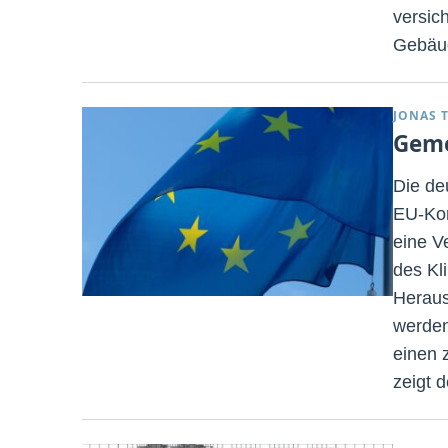
versic
Gebäud
JONAS 
Geme
Die de
EU-Kom
eine V
des Kl
Heraus
werden
einen 
zeigt 