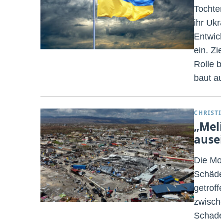
Tochte
ihr Uk
Entwic
ein. Zi
Rolle 
baut a
CHRIST
„Mel
ause
Die Mo
Schäde
getroff
zwisch
Schade