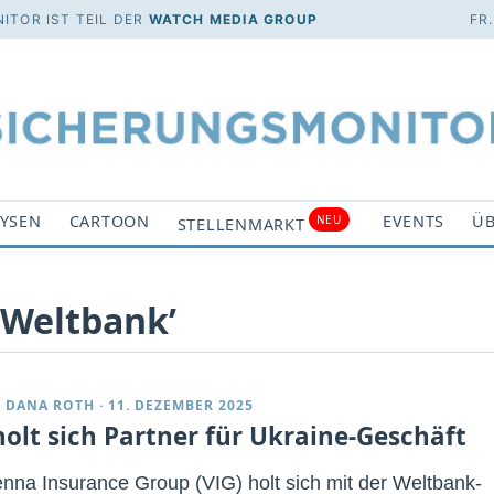
ITOR IST TEIL DER
WATCH MEDIA GROUP
FR
YSEN
CARTOON
EVENTS
ÜB
NEU
STELLENMARKT
‘Weltbank’
 DANA ROTH
·
11. DEZEMBER 2025
holt sich Partner für Ukraine-Geschäft
enna Insurance Group (VIG) holt sich mit der Weltbank-