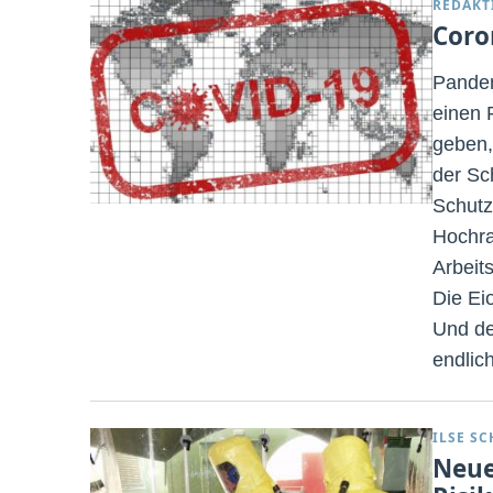
REDAKT
Coro
Pandem
einen 
geben,
der Sc
Schutz
Hochra
Arbeit
Die Ei
Und de
endlic
ILSE S
Neue