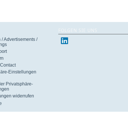
FOLGEN SIE UNS
/ Advertisements /
ngs
ort
um
 Contact
häre-Einstellungen
der Privatsphäre-
ungen
gungen widerrufen
e