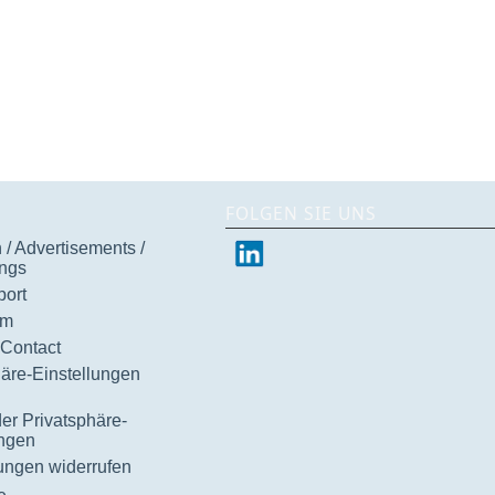
FOLGEN SIE UNS
/ Advertisements /
ngs
ort
um
 Contact
häre-Einstellungen
der Privatsphäre-
ungen
gungen widerrufen