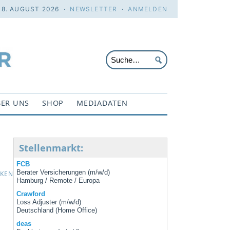
 8. AUGUST 2026 ·
NEWSLETTER
·
ANMELDEN
ER UNS
SHOP
MEDIADATEN
Stellenmarkt:
FCB
Berater Versicherungen (m/w/d)
CKEN
Hamburg / Remote / Europa
Crawford
Loss Adjuster (m/w/d)
Deutschland (Home Office)
deas