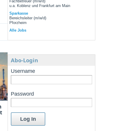
Fachbetreuer (m/w/d)
u.a. Koblenz und Frankfurt am Main
Sparkasse
Bereichsleiter (m/w/d)
Pforzheim
Alle Jobs
Abo-Login
Username
Password
m
t