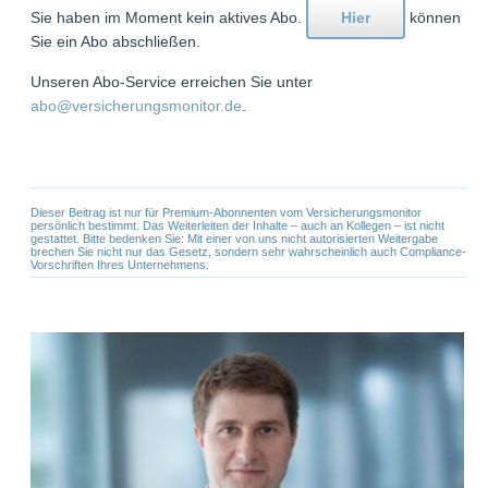
Sie haben im Moment kein aktives Abo.
Hier
können
Sie ein Abo abschließen.
Unseren Abo-Service erreichen Sie unter
abo@versicherungsmonitor.de
.
Dieser Beitrag ist nur für Premium-Abonnenten vom Versicherungsmonitor
persönlich bestimmt. Das Weiterleiten der Inhalte – auch an Kollegen – ist nicht
gestattet. Bitte bedenken Sie: Mit einer von uns nicht autorisierten Weitergabe
brechen Sie nicht nur das Gesetz, sondern sehr wahrscheinlich auch Compliance-
Vorschriften Ihres Unternehmens.