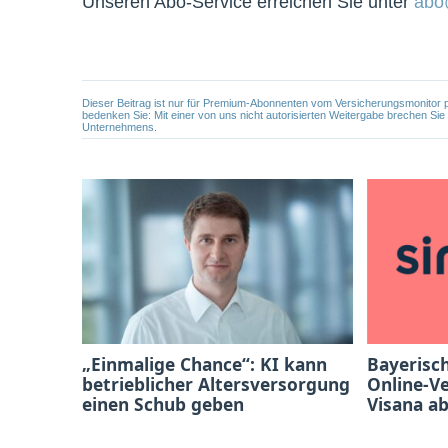
Unseren Abo-Service erreichen Sie unter
abo
Dieser Beitrag ist nur für Premium-Abonnenten vom Versicherungsmonitor pers
bedenken Sie: Mit einer von uns nicht autorisierten Weitergabe brechen Si
Unternehmens.
„Einmalige Chance“: KI kann
Bayerisc
betrieblicher Altersversorgung
Online-V
einen Schub geben
Visana a