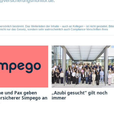
@versicherungsmonitor.de
.
önlich bestimmt. Das Weiterleiten der Inhalte – auch an Kollegen – ist nicht gestattet. Bitte
e nicht nur das Gesetz, sondern sehr wahrscheinlich auch Compliance-Vorschriften Ihres
he und Pax geben
„Azubi gesucht“ gilt noch
ersicherer Simpego an
immer
b