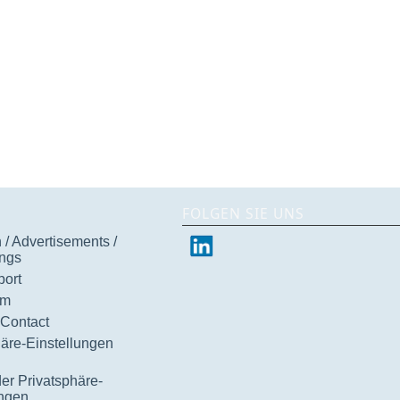
FOLGEN SIE UNS
/ Advertisements /
ngs
ort
um
 Contact
häre-Einstellungen
der Privatsphäre-
ungen