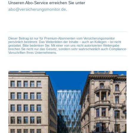
Unseren Abo-Service erreichen Sie unter
abo@versicherungsmonitor.de
.
Dieser Beitrag ist nur für Premium-Abonnenten vom Versicherungsmonitor
persönlich bestimmt. Das Weiterleiten der Inhalte – auch an Kollegen – ist nicht
gestattet. Bitte bedenken Sie: Mit einer von uns nicht autorisierten Weitergabe
brechen Sie nicht nur das Gesetz, sondern sehr wahrscheinlich auch Compliance-
Vorschriften Ihres Unternehmens.