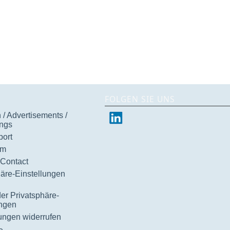
FOLGEN SIE UNS
/ Advertisements /
ngs
ort
um
 Contact
häre-Einstellungen
der Privatsphäre-
ungen
gungen widerrufen