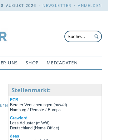
 8. AUGUST 2026 ·
NEWSLETTER
·
ANMELDEN
ER UNS
SHOP
MEDIADATEN
Stellenmarkt:
FCB
Berater Versicherungen (m/w/d)
CKEN
Hamburg / Remote / Europa
Crawford
Loss Adjuster (m/w/d)
Deutschland (Home Office)
deas