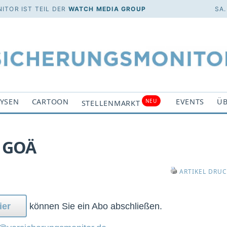
ITOR IST TEIL DER
WATCH MEDIA GROUP
SA.
YSEN
CARTOON
EVENTS
ÜB
NEU
STELLENMARKT
i GOÄ
ARTIKEL DRU
ier
können Sie ein Abo abschließen.