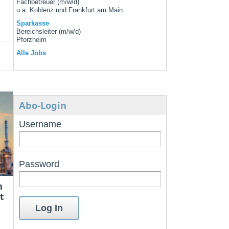
Fachbetreuer (m/w/d)
u.a. Koblenz und Frankfurt am Main
Sparkasse
Bereichsleiter (m/w/d)
Pforzheim
Alle Jobs
Abo-Login
Username
Password
m
t