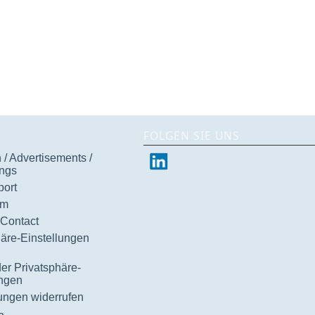
FOLGEN SIE UNS
/ Advertisements /
ngs
ort
um
 Contact
häre-Einstellungen
der Privatsphäre-
ungen
gungen widerrufen