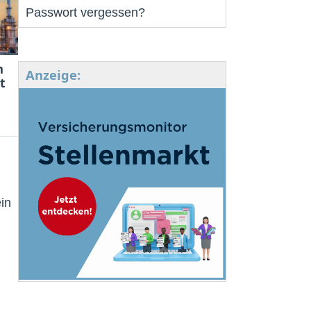
Passwort vergessen?
m
Anzeige:
t
in