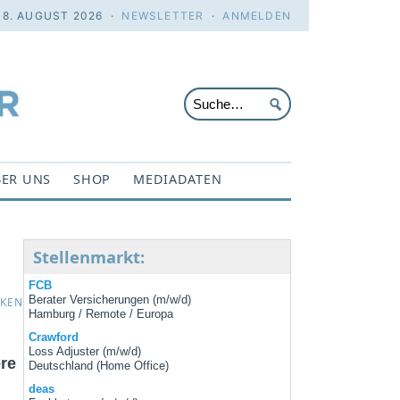
 8. AUGUST 2026 ·
NEWSLETTER
·
ANMELDEN
ER UNS
SHOP
MEDIADATEN
Stellenmarkt:
FCB
Berater Versicherungen (m/w/d)
CKEN
Hamburg / Remote / Europa
Crawford
Loss Adjuster (m/w/d)
re
Deutschland (Home Office)
deas