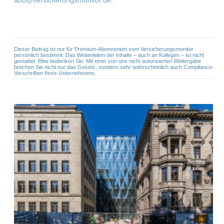
Dieser Beitrag ist nur für Premium-Abonnenten vom Versicherungsmonitor
persönlich bestimmt. Das Weiterleiten der Inhalte – auch an Kollegen – ist nicht
gestattet. Bitte bedenken Sie: Mit einer von uns nicht autorisierten Weitergabe
brechen Sie nicht nur das Gesetz, sondern sehr wahrscheinlich auch Compliance-
Vorschriften Ihres Unternehmens.