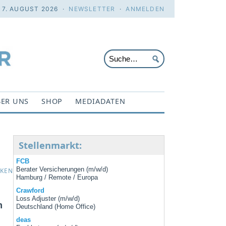
. 7. AUGUST 2026 ·
NEWSLETTER
·
ANMELDEN
ER UNS
SHOP
MEDIADATEN
Stellenmarkt:
FCB
Berater Versicherungen (m/w/d)
CKEN
Hamburg / Remote / Europa
Crawford
Loss Adjuster (m/w/d)
m
Deutschland (Home Office)
deas