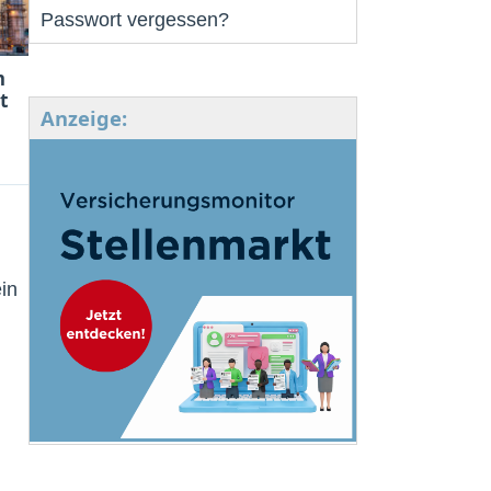
Passwort vergessen?
m
t
Anzeige:
in