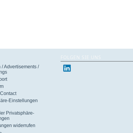
FOLGEN SIE UNS
/ Advertisements /
ngs
ort
um
 Contact
häre-Einstellungen
der Privatsphäre-
ungen
gungen widerrufen