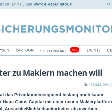
ITOR IST TEIL DER
WATCH MEDIA GROUP
FR
YSEN
CARTOON
EVENTS
ÜB
NEU
STELLENMARKT
eter zu Maklern machen will
ARTIKEL DRU
hat das Privatkundensegment bislang noch kaum
ity-Haus Gaius Capital mit einer neuen Maklerplattfor
f, Ausschließlichkeitsmitarbeiter abzuwerben.