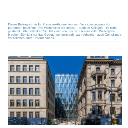
Dieser Beitrag ist nur für Premium-Abonnenten vom Versicherungsmonitor
persönlich bestimmt. Das Weiterleiten der Inhalte – auch an Kollegen – ist nicht
gestattet. Bitte bedenken Sie: Mit einer von uns nicht autorisierten Weitergabe
brechen Sie nicht nur das Gesetz, sondern sehr wahrscheinlich auch Compliance-
Vorschriften Ihres Unternehmens.