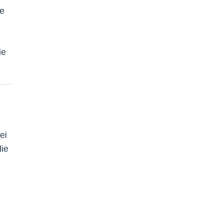
ie
g
e
ie
ei
die