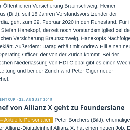
r Öffentlichen Versicherung Braunschweig: Heiner
us (Bild), seit 18 Jahren Vorstandsvorsitzender der
dia, geht zum 29. Februar 2020 in den Ruhestand. Für 
Stefan Hanekopf, derzeit noch Vorstandsmitglied bei de
lichen Versicherung Braunschweig. Hanekopfs Nachfolge
eklärt. Außerdem: Darag erhält mit Andrew Hill einen n
Operating Officer, der von der Zurich kommt. Bei der
nischen Niederlassung von HDI Global gibt es einen Wech
 Leitung und bei der Zurich wird Peter Giger neuer
chef.
ENTRUP
·
22. AUGUST 2019
hef von Allianz X geht zu Founderslane
– Aktuelle Personalien
Peter Borchers (Bild), ehemalige
r Allianz-Digitaleinheit Allianz X, hat einen neuen Job. E