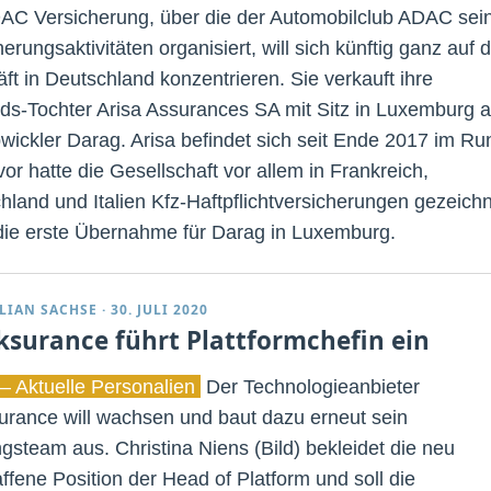
AC Versicherung, über die der Automobilclub ADAC sei
erungsaktivitäten organisiert, will sich künftig ganz auf 
ft in Deutschland konzentrieren. Sie verkauft ihre
ds-Tochter Arisa Assurances SA mit Sitz in Luxemburg 
wickler Darag. Arisa befindet sich seit Ende 2017 im Ru
vor hatte die Gesellschaft vor allem in Frankreich,
hland und Italien Kfz-Haftpflichtversicherungen gezeichn
 die erste Übernahme für Darag in Luxemburg.
LIAN SACHSE
·
30. JULI 2020
ksurance führt Plattformchefin ein
– Aktuelle Personalien
Der Technologieanbieter
urance will wachsen und baut dazu erneut sein
gsteam aus. Christina Niens (Bild) bekleidet die neu
ffene Position der Head of Platform und soll die