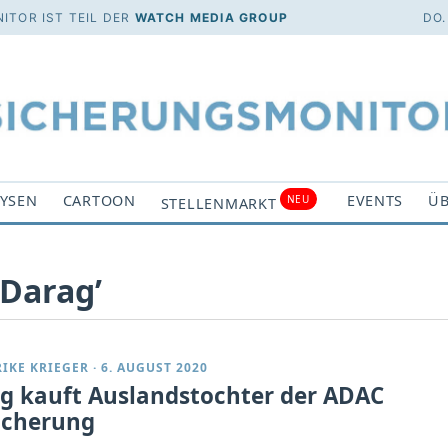
ITOR IST TEIL DER
WATCH MEDIA GROUP
DO.
YSEN
CARTOON
EVENTS
ÜB
NEU
STELLENMARKT
‘Darag’
RIKE KRIEGER
·
6. AUGUST 2020
g kauft Auslandstochter der ADAC
icherung