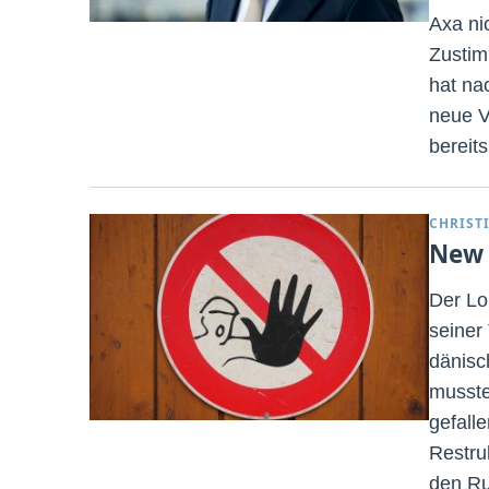
Axa ni
Zustim
hat na
neue V
bereit
CHRIST
New 
Der Lo
seiner
dänisc
musste,
gefall
Restru
den Ru