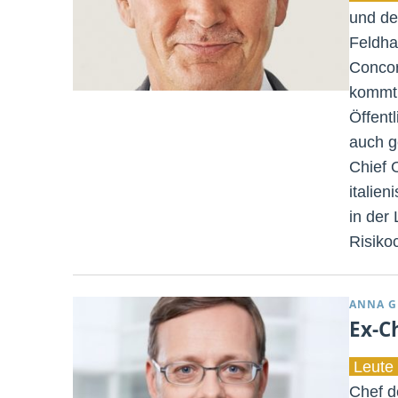
und de
Feldha
Concor
kommt 
Öffent
auch g
Chief 
italie
in der
Risiko
ANNA G
Ex-C
Leute 
Chef de