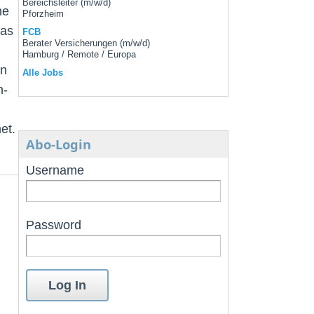
Bereichsleiter (m/w/d)
ne
Pforzheim
das
FCB
Berater Versicherungen (m/w/d)
Hamburg / Remote / Europa
an
Alle Jobs
n-
et.
Abo-Login
Username
Password