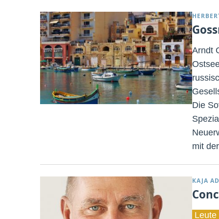
HERBER
Goss
Arndt 
Ostsee
russis
Gesell
Die So
Spezia
Neuerw
mit de
KAJA A
Conc
Leute 