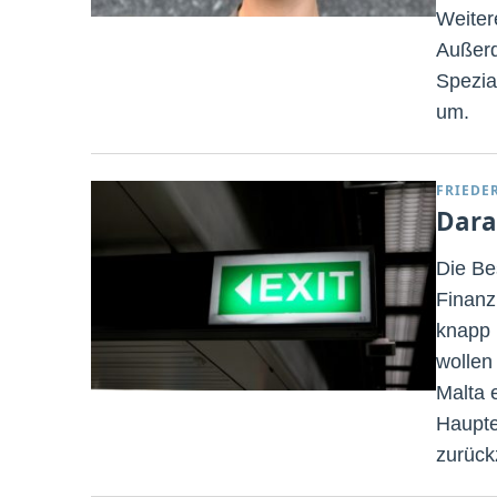
Weiter
Außerd
Spezia
um.
FRIEDE
Dara
Die Be
Finanz
knapp 
wollen
Malta 
Haupte
zurück