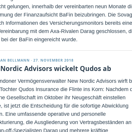
cht gelungen, innerhalb der vereinbarten neun Monate d
mung der Finanzaufsicht BaFin beizubringen. Die Sova
ch Informationen des Versicherungsmonitors bereits ein
ereinbarung mit dem Axa-Rivalen Darag geschlossen, d
s bei der BaFin eingereicht wurde.
IAN BELLMANN
·
27. NOVEMBER 2018
Nordic Advisors wickelt Qudos ab
ndoner Vermögensverwalter New Nordic Advisors wirft b
 Tochter Qudos Insurance die Flinte ins Korn: Nachdem 
he Gesellschaft im Oktober ihr Neugeschäft einstellen
 ist jetzt die Entscheidung für die sofortige Abwicklung
en. Eine umfassende operative und personelle
kturierung, die Ausgliederung von Vertragsbeständen an
n-off-Spezialisten Darag und mehrere kräftige