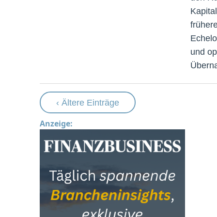
Kapital
früher
Echelo
und op
Überna
‹ Ältere Einträge
Anzeige: