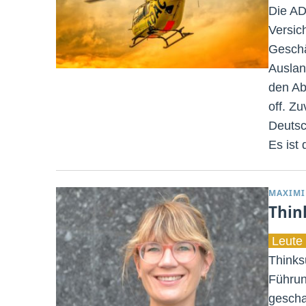
Die AD
Versich
Geschä
Auslan
den Ab
off. Zu
Deutsc
Es ist
MAXIMI
Thin
Leute 
Thinks
Führun
gescha