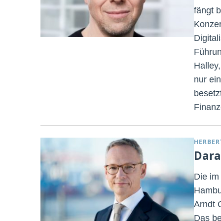
fängt 
Konzer
Digital
Führun
Halley
nur ei
besetz
Finanzc
HERBER
Dara
Die im
Hambur
Arndt 
Das be