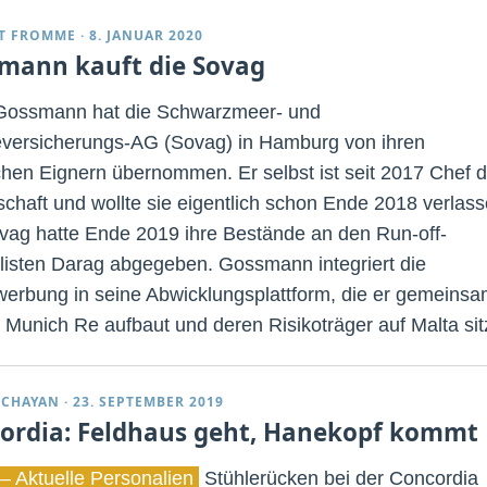
T FROMME
·
8. JANUAR 2020
mann kauft die Sovag
Gossmann hat die Schwarzmeer- und
versicherungs-AG (Sovag) in Hamburg von ihren
chen Eignern übernommen. Er selbst ist seit 2017 Chef d
schaft und wollte sie eigentlich schon Ende 2018 verlass
vag hatte Ende 2019 ihre Bestände an den Run-off-
listen Darag abgegeben. Gossmann integriert die
erbung in seine Abwicklungsplattform, die er gemeins
r Munich Re aufbaut und deren Risikoträger auf Malta sitz
DCHAYAN
·
23. SEPTEMBER 2019
ordia: Feldhaus geht, Hanekopf kommt
– Aktuelle Personalien
Stühlerücken bei der Concordia