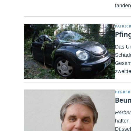
fanden
PATRIC
Pfin
Das Un
Schäde
Gesamt
zweitt
HERBER
Beun
Herbe
hatten
Düssel