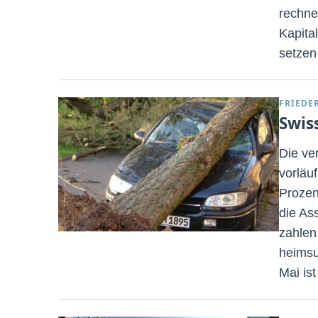
rechne
Kapita
setzen
FRIEDE
Swis
Die ve
vorläu
Prozen
die As
zahlen
heimsu
Mai is