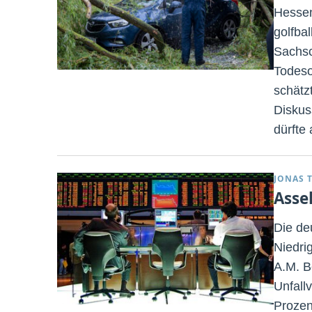
Hessen
golfba
Sachsc
Todeso
schätz
Diskus
dürfte
JONAS 
Asse
Die de
Niedrig
A.M. B
Unfall
Prozen