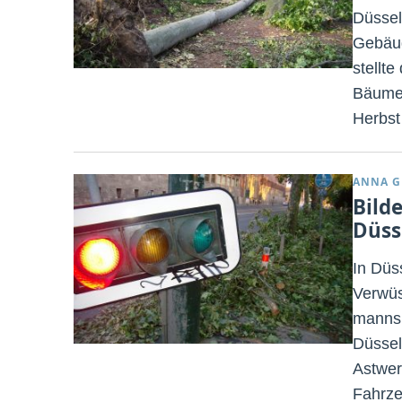
Düssel
Gebäud
stellte
Bäume 
Herbst
ANNA G
Bild
Düss
In Düss
Verwüs
mannsh
Düssel
Astwerk
Fahrz