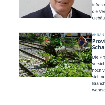
Infrast
die Ve
Gebäud
ANNA G
Prov
Scha
Die Pro
versic
noch v
sich n
Branch
wahrsc