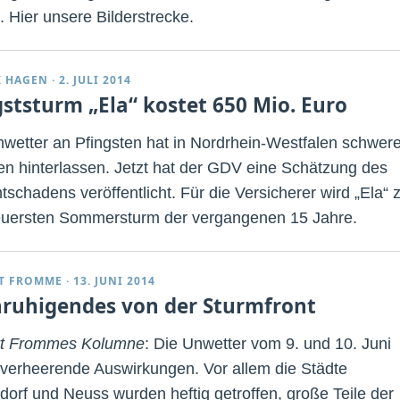
. Hier unsere Bilderstrecke.
K HAGEN
·
2. JULI 2014
gststurm „Ela“ kostet 650 Mio. Euro
wetter an Pfingsten hat in Nordrhein-Westfalen schwer
n hinterlassen. Jetzt hat der GDV eine Schätzung des
schadens veröffentlicht. Für die Versicherer wird „Ela“
euersten Sommersturm der vergangenen 15 Jahre.
T FROMME
·
13. JUNI 2014
ruhigendes von der Sturmfront
rt Frommes Kolumne
: Die Unwetter vom 9. und 10. Juni
 verheerende Auswirkungen. Vor allem die Städte
dorf und Neuss wurden heftig getroffen, große Teile der