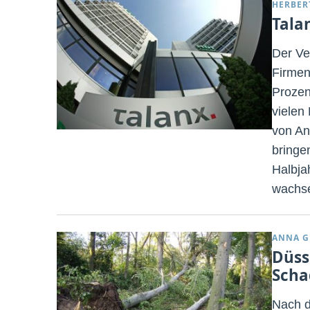
HERBER
Tala
Der Ve
Firmen
Prozen
vielen
von An
bringe
Halbja
wachse
ANNA G
Düss
Scha
Nach d