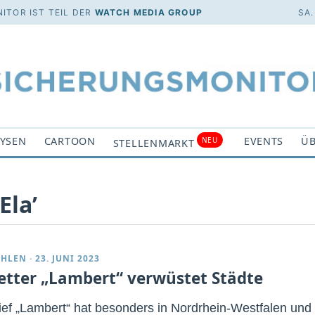
ITOR IST TEIL DER
WATCH MEDIA GROUP
SA.
YSEN
CARTOON
EVENTS
ÜB
NEU
STELLENMARKT
Ela’
EHLEN
·
23. JUNI 2023
tter „Lambert“ verwüstet Städte
ief „Lambert“ hat besonders in Nordrhein-Westfalen und