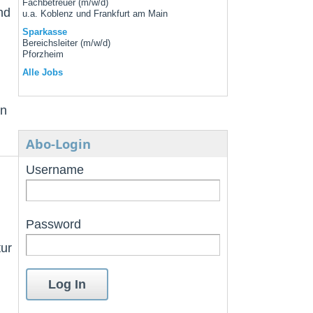
Fachbetreuer (m/w/d)
nd
u.a. Koblenz und Frankfurt am Main
Sparkasse
Bereichsleiter (m/w/d)
Pforzheim
Alle Jobs
en
Abo-Login
Username
Password
tur