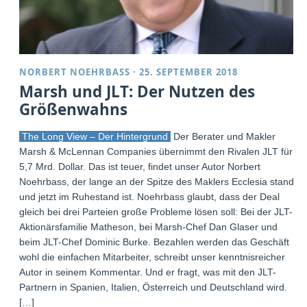
NORBERT NOEHRBASS
·
25. SEPTEMBER 2018
Marsh und JLT: Der Nutzen des
Größenwahns
The Long View – Der Hintergrund
Der Berater und Makler
Marsh & McLennan Companies übernimmt den Rivalen JLT für
5,7 Mrd. Dollar. Das ist teuer, findet unser Autor Norbert
Noehrbass, der lange an der Spitze des Maklers Ecclesia stand
und jetzt im Ruhestand ist. Noehrbass glaubt, dass der Deal
gleich bei drei Parteien große Probleme lösen soll: Bei der JLT-
Aktionärsfamilie Matheson, bei Marsh-Chef Dan Glaser und
beim JLT-Chef Dominic Burke. Bezahlen werden das Geschäft
wohl die einfachen Mitarbeiter, schreibt unser kenntnisreicher
Autor in seinem Kommentar. Und er fragt, was mit den JLT-
Partnern in Spanien, Italien, Österreich und Deutschland wird.
[…]