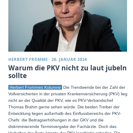
HERBERT FROMME
·
26. JANUAR 2024
Warum die PKV nicht zu laut jubeln
sollte
Herbert Frommes Kolumne
Die Trendwende bei der Zahl der
Vollversicherten in der privaten Krankenversicherung (PKV) liegt
nicht an der Qualität der PKV, wie es PKV-Verbandschef
Thomas Brahm gerne sehen würde. Die beiden Treiber der
Entwicklung liegen außerhalb des Einflussbereichs der PKV-
Chefs: die Beitragserhöhungen in der GKV und die
diskriminierende Terminvergabe der Fachärzte. Doch das
Verhalten der Ärzte könnte der PKV langfristig schaden. Die