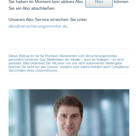
Sie haben im Moment kein aktives Abo.
Hier
können
Sie ein Abo abschließen.
Unseren Abo-Service erreichen Sie unter
abo@versicherungsmonitor.de
.
Dieser Beitrag ist nur für Premium-Abonnenten vom Versicherungsmonitor
persönlich bestimmt. Das Weiterleiten der Inhalte – auch an Kollegen – ist nicht
gestattet. Bitte bedenken Sie: Mit einer von uns nicht autorisierten Weitergabe
brechen Sie nicht nur das Gesetz, sondern sehr wahrscheinlich auch Compliance-
Vorschriften Ihres Unternehmens.