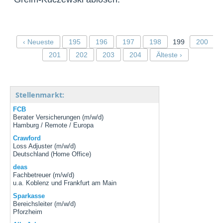
‹ Neueste
195
196
197
198
199
200
201
202
203
204
Älteste ›
Stellenmarkt:
FCB
Berater Versicherungen (m/w/d)
Hamburg / Remote / Europa
Crawford
Loss Adjuster (m/w/d)
Deutschland (Home Office)
deas
Fachbetreuer (m/w/d)
u.a. Koblenz und Frankfurt am Main
Sparkasse
Bereichsleiter (m/w/d)
Pforzheim