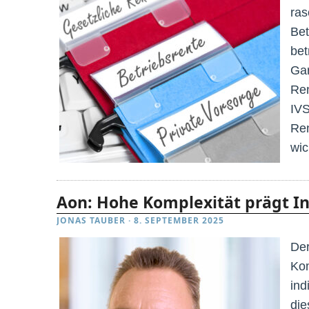
ras
Bet
bet
Gar
Ren
IVS
Ren
wic
Aon: Hohe Komplexität prägt I
JONAS TAUBER
·
8. SEPTEMBER 2025
Der
Kom
ind
die