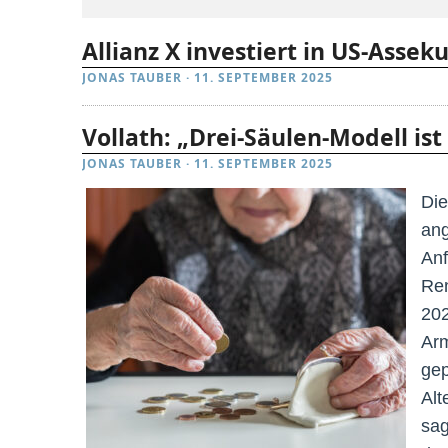
Allianz X investiert in US-Assek
JONAS TAUBER
·
11. SEPTEMBER 2025
Vollath: „Drei-Säulen-Modell ist
JONAS TAUBER
·
11. SEPTEMBER 2025
Die
ang
Anf
Ren
202
Arm
gep
Alt
sag