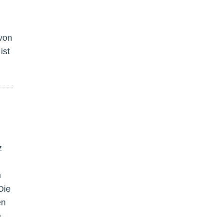
von
ist
z
n
Die
en
e