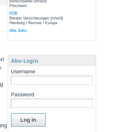
Bereichsleiter (m/w/d)
Pforzheim
FCB
Berater Versicherungen (m/w/d)
Hamburg / Remote / Europa
Alle Jobs
rt
Abo-Login
e
Username
ag
Password
ung