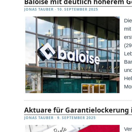
Baloise mit deutlich höherem 
JONAS TAUBER
·
10. SEPTEMBER 2025
Die
mit
ers
(29
Leb
Ban
un
Hel
Mon
Aktuare für Garantielockerung 
JONAS TAUBER
·
9. SEPTEMBER 2025
Ver