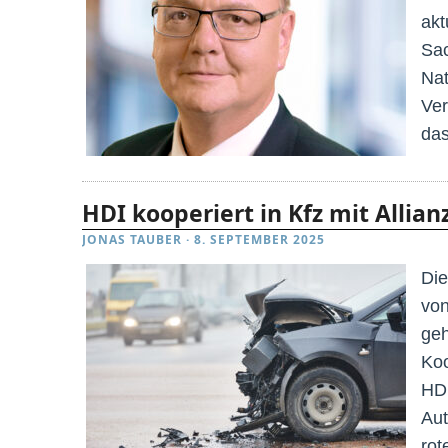
akt
Sac
Nat
Ver
das
HDI kooperiert in Kfz mit Allian
JONAS TAUBER
·
8. SEPTEMBER 2025
Die
von
geh
Koo
HDI
Aut
rot