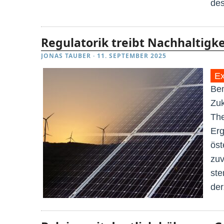
des
Regulatorik treibt Nachhaltig
JONAS TAUBER
·
11. SEPTEMBER 2025
Ex
Bem
Zuk
The
Erg
öst
zuv
ste
der