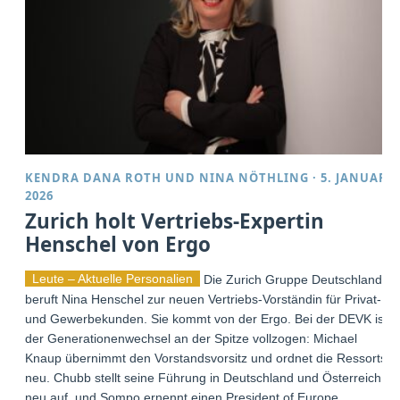
KENDRA DANA ROTH
UND
NINA NÖTHLING
·
5. JANUAR
2026
Zurich holt Vertriebs-Expertin
Henschel von Ergo
Leute – Aktuelle Personalien
Die Zurich Gruppe Deutschland
beruft Nina Henschel zur neuen Vertriebs-Vorständin für Privat-
und Gewerbekunden. Sie kommt von der Ergo. Bei der DEVK ist
der Generationenwechsel an der Spitze vollzogen: Michael
Knaup übernimmt den Vorstandsvorsitz und ordnet die Ressorts
neu. Chubb stellt seine Führung in Deutschland und Österreich
neu auf, und Sompo ernennt einen President of Europe