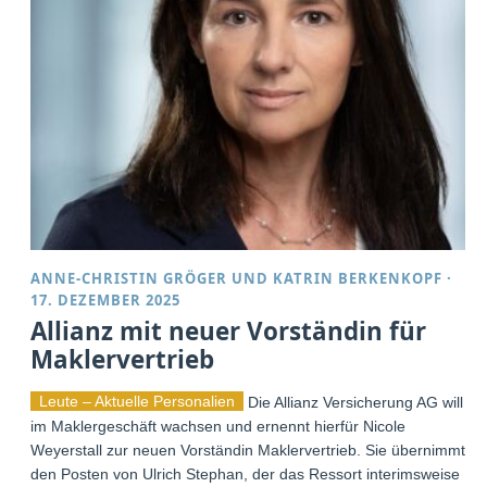
ANNE-CHRISTIN GRÖGER
UND
KATRIN BERKENKOPF
·
17. DEZEMBER 2025
Allianz mit neuer Vorständin für
Maklervertrieb
Leute – Aktuelle Personalien
Die Allianz Versicherung AG will
im Maklergeschäft wachsen und ernennt hierfür Nicole
Weyerstall zur neuen Vorständin Maklervertrieb. Sie übernimmt
den Posten von Ulrich Stephan, der das Ressort interimsweise